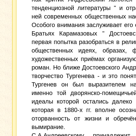
тенденциозной литературы " и от
ней современных общественных на
Особого внимания заслуживает его с
Братьях Карамазовых " Достоевск
первая попытка разобраться в рели
общественных идеях, образах, 
художественных приёмах организу
роман. Но ближе Достоевского Анд
творчество Тургенева - и это понят
Тургенев он был выразителем на
именно той дворянско-помещичьей
идеалы которой остались далеко 
которая в 1880-х гг. вполне осоз
оторванность от жизни и обречён
вымирание.
С.А.Андреевскому принадлежит