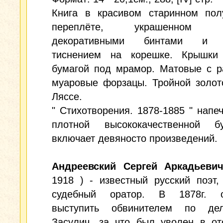
Книга в красивом старинном пол
переплёте, украшенном ч
декоративными бинтами и 
тиснением на корешке. Крышки
бумагой под мрамор. Матовые с р
муаровые форзацы. Тройной золот
Ляссе.
" Стихотворения. 1878-1885 " напе
плотной высококачественной 
включает девяносто произведений.
Андреевский Сергей Аркадьеви
1918 ) - известный русский поэт,
судебный оратор. В 1878г. о
выступить обвинителем по де
Засулич, за что был уволен в от