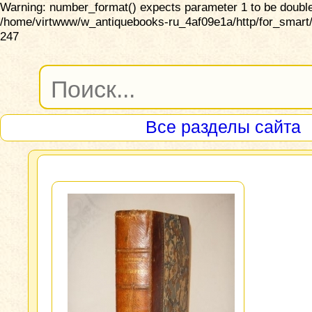
Warning: number_format() expects parameter 1 to be double,
/home/virtwww/w_antiquebooks-ru_4af09e1a/http/for_smart/
247
Все разделы сайта