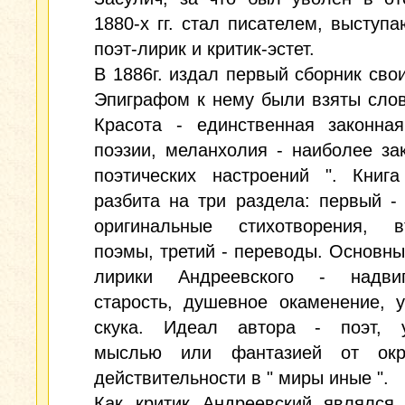
1880-х гг. стал писателем, выступ
поэт-лирик и критик-эстет.
В 1886г. издал первый сборник свои
Эпиграфом к нему были взяты слов
Красота - единственная законная
поэзии, меланхолия - наиболее за
поэтических настроений ". Книга
разбита на три раздела: первый -
оригинальные стихотворения, 
поэмы, третий - переводы. Основн
лирики Андреевского - надви
старость, душевное окаменение, у
скука. Идеал автора - поэт, 
мыслью или фантазией от окр
действительности в " миры иные ".
Как критик Андреевский являлся 