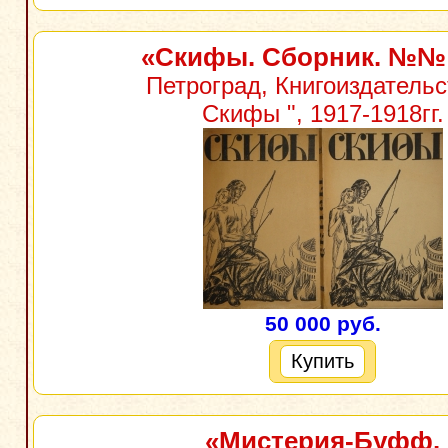
«Скифы. Сборник. №№ 
Петроград, Книгоиздательс
Скифы ", 1917-1918гг.
50 000 руб.
Купить
«Мистерия-Буфф.