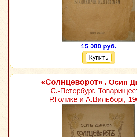
15 000 руб.
Купить
«Солнцеворот»
. Осип 
С.-Петербург, Товарищес
Р.Голике и А.Вильборг, 19