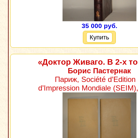
35 000 руб.
Купить
«Доктор Живаго. В 2-х т
Борис Пастернак
Париж, Société d’Edition 
d’Impression Mondiale (SEIM),