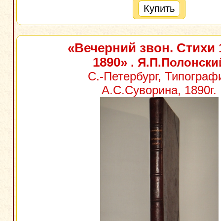
Купить
«Вечерний звон. Стихи 
1890»
. Я.П.Полонски
С.-Петербург, Типограф
А.С.Суворина, 1890г.