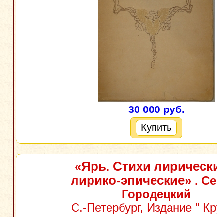
30 000 руб.
Купить
«Ярь. Стихи лирическ
лирико-эпические»
. Се
Городецкий
С.-Петербург, Издание " К