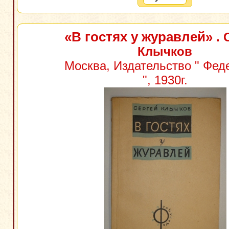
«В гостях у журавлей»
. 
Клычков
Москва, Издательство " Фед
", 1930г.