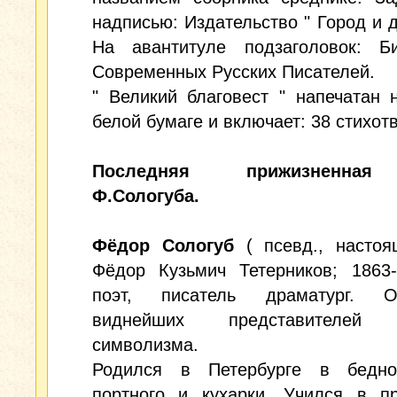
надписью: Издательство " Город и д
На авантитуле подзаголовок: Би
Современных Русских Писателей.
" Великий благовест " напечатан 
белой бумаге и включает: 38 стихот
Последняя прижизненная
Ф.Сологуба.
Фёдор Сологуб
( псевд., настоя
Фёдор Кузьмич Тетерников; 1863-
поэт, писатель драматург. 
виднейших представителей р
символизма.
Родился в Петербурге в бедн
портного и кухарки. Учился в пр