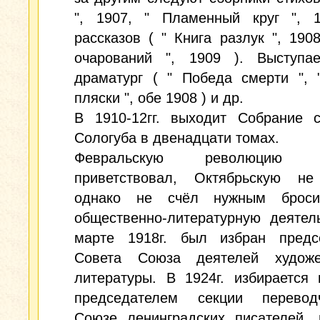
", 1907, " Пламенный круг ", 
рассказов ( " Книга разлук ", 1908
очарований ", 1909 ). Выступа
драматург ( " Победа смерти ", 
пляски ", обе 1908 ) и др.
В 1910-12гг. выходит Собрание с
Сологуба в двенадцати томах.
Февральскую революцию п
приветствовал, Октябрьскую не
однако не счёл нужным броси
общественно-литературную деятел
марте 1918г. был избран предс
Совета Союза деятелей художе
литературы. В 1924г. избирается
председателем секции перево
Союзе ленинградских писателей, 