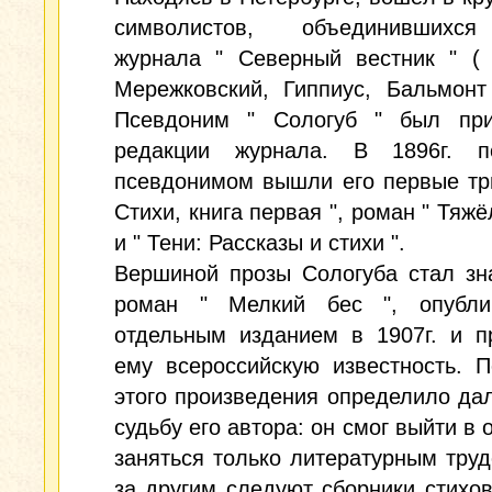
символистов, объединившихся
журнала " Северный вестник " ( 
Мережковский, Гиппиус, Бальмонт
Псевдоним " Сологуб " был пр
редакции журнала. В 1896г. 
псевдонимом вышли его первые три
Стихи, книга первая ", роман " Тяжё
и " Тени: Рассказы и стихи ".
Вершиной прозы Сологуба стал зн
роман " Мелкий бес ", опубли
отдельным изданием в 1907г. и п
ему всероссийскую известность. 
этого произведения определило д
судьбу его автора: он смог выйти в 
заняться только литературным тру
за другим следуют сборники стихов