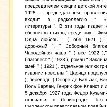
председателем секции детской лите
1926 - председателем правлени
входит в редколлегию " Вс
литературы ". В эти годы издаёт 
сборников стихов, среди них " Фим
Одна любовь " ( обе 1921 ), 
дорожный ", " Соборный благов
Чародейная чаша " ( все 1922 ),
благовест " ( 1923 ), роман " Закли
змей " ( 1921 ), отдельное иллюстр
издание новеллы " Царица поцелуев
), переводы ( Оноре де Бальзак, Вик
Поль Верлен, Генрих фон Клейст и др
5 декабря 1927 года Фёдор Кузьми
скончался в Ленинграде. Похо
Смоленском православном кладбищ