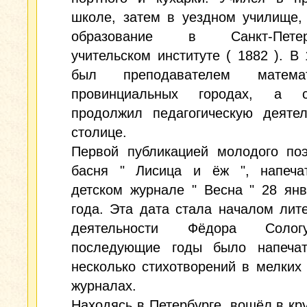
школе, затем в уездном училище,
образование в Санкт-Петерб
учительском институте ( 1882 ). В 1
был преподавателем матем
провинциальных городах, а с
продолжил педагогическую деятел
столице.
Первой публикацией молодого поэ
басня " Лисица и ёж ", напеча
детском журнале " Весна " 28 ян
года. Эта дата стала началом лит
деятельности Фёдора Соло
последующие годы было напеча
несколько стихотворений в мелких 
журналах.
Находясь в Петербурге, вошёл в кру