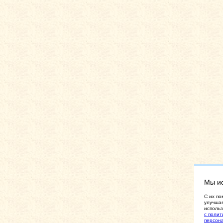
Мы и
C их по
улучшая
использ
с полит
персон