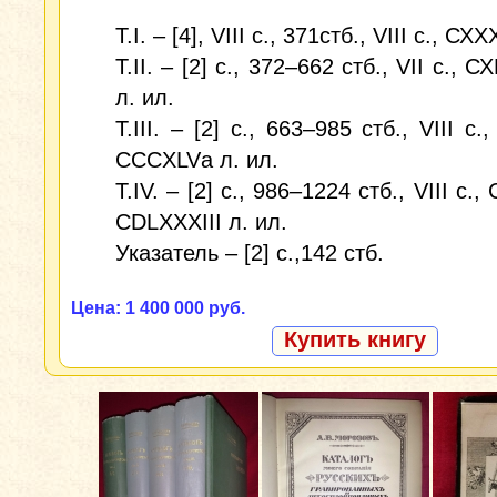
Т.I. – [4], VIII c., 371стб., VIII с., СХ
Т.II. – [2] c., 372–662 стб., VII с., 
л. ил.
Т.III. – [2] c., 663–985 стб., VIII c.
CCCХLVа л. ил.
Т.IV. – [2] c., 986–1224 стб., VIII с.
CDLХХХIII л. ил.
Указатель – [2] c.,142 стб.
Цена: 1 400 000 руб.
Купить книгу