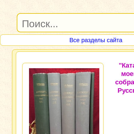
Все разделы сайта
"Кат
мое
собр
Русс