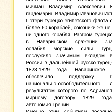
мичман Владимир Алексеевич К
гардемарин Владимир Иванович Ис
Потери турецко-египетского флота 
более 60 кораблей, союзники же не
ни одного корабля. Разгром турецк
в Наваринском сражении знач
ослабил морские силы Турц
послужило значимым вкладом 
России в дальнейшей русско-турец
1828-1829 года. Наваринское 
обеспечило поддержку гре
национально-освободительного д
результатом которого по Адриано
мирному договору 1829 года
автономия Греции.
Именно этим событиям посвяще