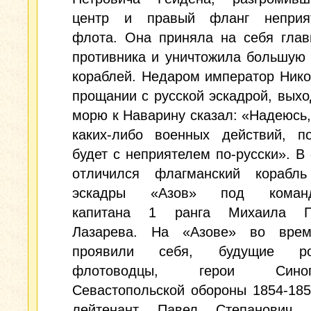
центр и правый фланг неприят
флота. Она приняла на себя глав
противника и уничтожила большую 
кораблей. Недаром император Нико
прощании с русской эскадрой, вых
морю к Наварину сказал: «Надеюсь,
каких-либо военных действий, по
будет с неприятелем по-русски». В
отличился флагманский корабль
эскадры «Азов» под команд
капитана 1 ранга Михаила Пе
Лазарева. На «Азове» во вре
проявили себя, будущие рос
флотоводцы, герои Си
Севастопольской обороны 1854-185
лейтенант Павел Степанович 