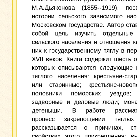
М.А.Дьяконова (1855--1919), пос
истории сельского зависимого на
Московском государстве. Автор ста
собой цель изучить отдельные
сельского населения и отношения к
них к государственному тяглу в пер
XVII веков. Книга содержит шесть о
которых описываются следующие к
тяглого населения: крестьяне-ста
или старинные; крестьяне-новопо
половники поморских уездов;
задворные и деловые люди; мона
детеныши. В работе рассматр
процесс закрепощении тяглых
рассказывается о причинах, с
свойствах этого прикрепления; в