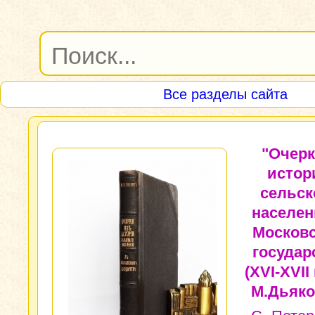
Все разделы сайта
"Очерк
истор
сельск
населен
Москов
государ
(XVI-XVII 
М.Дьяко