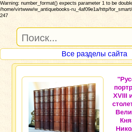
Warning: number_format() expects parameter 1 to be double,
/home/virtwww/w_antiquebooks-ru_4af09e1a/http/for_smart/
247
Все разделы сайта
"Рус
порт
XVIII 
столе
Вели
Кня
Нико