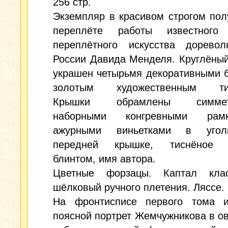
256 стр.
Экземпляр в красивом строгом по
переплёте работы известного
переплётного искусства доревол
России Давида Менделя. Круглёны
украшен четырьмя декоративными 
золотым художественным тис
Крышки обрамлены симмет
наборными конгревными ра
ажурными виньетками в угол
передней крышке, тиснёное г
блинтом, имя автора.
Цветные форзацы. Каптал клас
шёлковый ручного плетения. Ляссе.
На фронтисписе первого тома и
поясной портрет Жемчужникова в ов