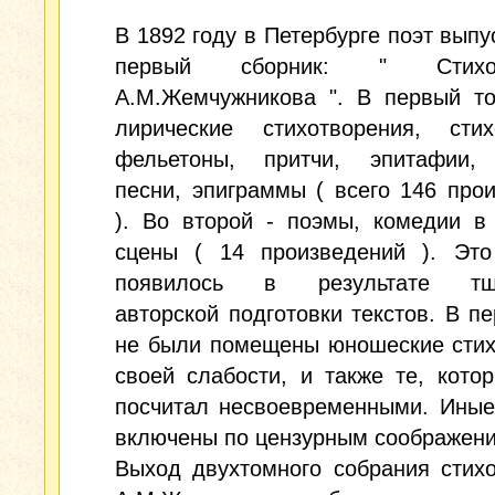
В 1892 году в Петербурге поэт выпу
первый сборник: " Стихот
А.М.Жемчужникова ". В первый т
лирические стихотворения, стих
фельетоны, притчи, эпитафии, 
песни, эпиграммы ( всего 146 про
). Во второй - поэмы, комедии в
сцены ( 14 произведений ). Это
появилось в результате тща
авторской подготовки текстов. В п
не были помещены юношеские стих
своей слабости, и также те, кото
посчитал несвоевременными. Иные
включены по цензурным соображен
Выход двухтомного собрания стих