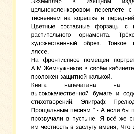
Экземпляр в изящном издат
цельноколенкоровом переплёте с
тиснением на корешке и передней
Цветные составные форзацы с 
растительного орнамента. Трёхс
художественный обрез. Тонкое 
ляссе.
На фронтисписе помещён портрет
А.М.Жемчужников в своём кабинете
проложен защитной калькой.
Книга напечатана на п
высококачественной бумаге и сод
стихотворений. Эпиграф: Прел
Прощальным песням " - А если бы 
прозвучали в пустыне, Я всё же с
им честность в заслугу вменя, Что 