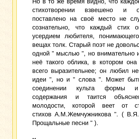
Но в то же время видно, что каждо
стихотворении взвешено и об
поставлено на своё место не слу
сознательно, что каждый стих о
усердием любителя, понимающего
вещах толк. Старый поэт не доволь
одной " мыслью ", но внимательно 
неё такого облика, в котором он
всего выразительнее; он любил не
идеи ", но и " слова ". Может быт
соединении культа формы и
содержания и таится объясне
молодости, которой веет от ст
стихов А.М.Жемчужникова ". ( В.Я
Прощальные песни " ).