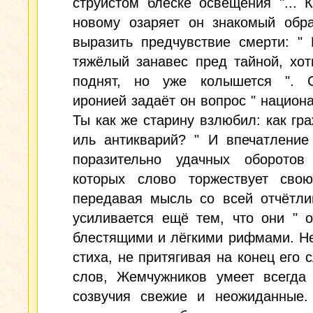
струистом блеске освещения "... К
новому озаряет он знакомый обра
выразить предчувствие смерти: "
тяжёлый занавес пред тайной, хо
поднят, но уже колышется ". 
иронией задаёт он вопрос " национал
Ты как же старину взлюбил: как гра
иль антикварий? " И впечатление
поразительно удачных оборотов
которых слово торжествует свою
передавая мысль со всей отчётли
усиливается ещё тем, что они " 
блестящими и лёгкими рифмами. Н
стиха, не притягивая на конец его 
слов, Жемчужников умеет всегда 
созвучия свежие и неожиданные.