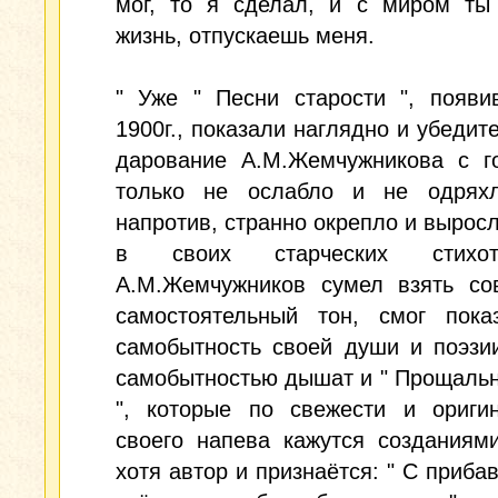
мог, то я сделал, и с миром ты
жизнь, отпускаешь меня.
" Уже " Песни старости ", появи
1900г., показали наглядно и убедите
дарование А.М.Жемчужникова с г
только не ослабло и не одряхл
напротив, странно окрепло и выросл
в своих старческих стихотв
А.М.Жемчужников сумел взять со
самостоятельный тон, смог пока
самобытность своей души и поэзи
самобытностью дышат и " Прощаль
", которые по свежести и оригин
своего напева кажутся созданиям
хотя автор и признаётся: " С приба