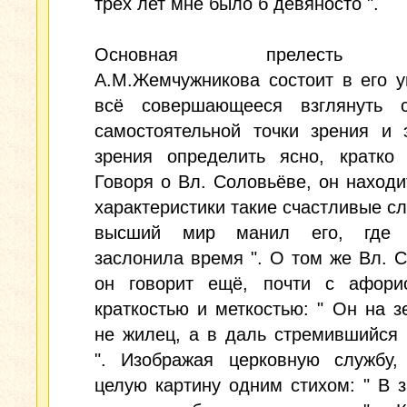
трёх лет мне было б девяносто ".
Основная прелесть п
А.М.Жемчужникова состоит в его 
всё совершающееся взглянуть 
самостоятельной точки зрения и 
зрения определить ясно, кратко 
Говоря о Вл. Соловьёве, он находи
характеристики такие счастливые сло
высший мир манил его, где в
заслонила время ". О том же Вл. 
он говорит ещё, почти с афорис
краткостью и меткостью: " Он на 
не жилец, а в даль стремившийся
". Изображая церковную службу,
целую картину одним стихом: " В 