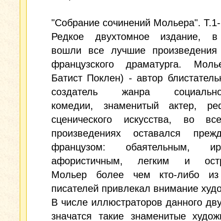
"Собрание сочинений Мольера". Т.1-
Редкое двухтомное издание, в
вошли все лучшие произведения 
французского драматурга. Мол
Батист Поклен) - автор блистатель
создатель жанра социально-
комедии, знаменитый актер, ре
сценического искусства, во вс
произведениях оставался преж
французом: обаятельным, иро
афористичным, легким и остр
Мольер более чем кто-либо из
писателей привлекал внимание худ
В числе иллюстраторов данного дв
значатся такие знаменитые худож