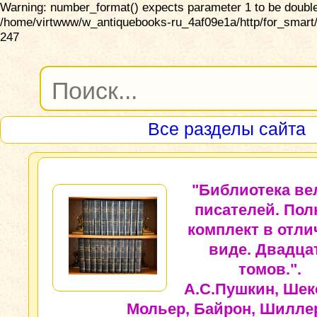
Warning: number_format() expects parameter 1 to be double,
/home/virtwww/w_antiquebooks-ru_4af09e1a/http/for_smart/
247
Все разделы сайта
"Библиотека ве
писателей. По
комплект в отл
виде. Двадца
томов.".
А.С.Пушкин, Шек
Мольер, Байрон, Шилле