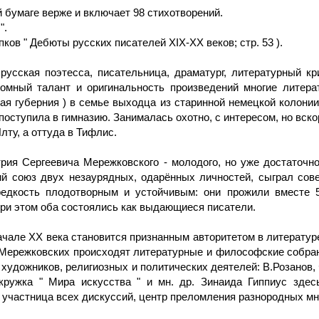
 бумаге верже и включает 98 стихотворений.
".
ков " Дебюты русских писателей XIX-XX веков; стр. 53 ).
 русская поэтесса, писательница, драматург, литературный к
ромный талант и оригинальность произведений многие литера
ая губерния ) в семье выходца из старинной немецкой колонии 
поступила в гимназию. Занималась охотно, с интересом, но вск
лту, а оттуда в Тифлис.
рия Сергеевича Мережковского - молодого, но уже достаточно
ий союз двух незаурядных, одарённых личностей, сыграл сов
едкость плодотворным и устойчивым: они прожили вместе 52
ри этом оба состоялись как выдающиеся писатели.
чале ХХ века становится признанным авторитетом в литературе. 
е Мережковских происходят литературные и философские собра
 художников, религиозных и политических деятелей: В.Розанов,
кружка " Мира искусства " и мн. др. Зинаида Гиппиус здес
 участница всех дискуссий, центр преломления разнородных мн