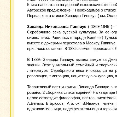
Книга напечатана на дорогой высококачественной
Авторское предисловие: " Необходимое о стихах 
Первая книга стихов Зинаиды Гиппиус ( см. Охлоп
Зинаида Николаевна Гиппиус
( 1869-1945 ) -
Серебряного века русской культуры. За её ог
символизма. Родилась в городе Белёве ( Тульск
вместе с дочерьми переехала в Москву. Гиппиус 
пришлось оставить. В 1885г. семья переехала в Я
В 1889г. Зинаида Гиппиус вышла замуж за Дмит
знаний. Этот уникальный семейный и творческ
литературы Серебряного века и оказался на р
революции, эмиграцию, нацистскую оккупацию, п
Талантливый поэт и критик, Зинаида Гиппиус в на
романа, 2 сборника стихотворений. На квартир
целое созвездие философов, поэтов, писателей,
А.Белый, В.Брюсов, А.Блок, В.Иванов, члены 
вдохновительница, подстрекательница и горячая