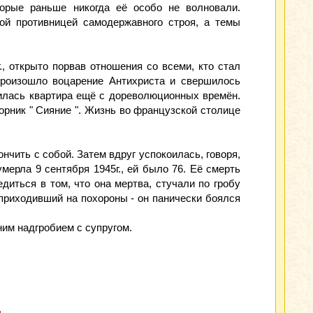
орые раньше никогда её особо не волновали.
ной противницей самодержавного строя, а темы
 откры­то порвав от­ношения со всеми, кто стал
произошло воцарение Антихриста и свершилось
нилась квартира ещё с дореволюционных времён.
рник " Сияние ". Жизнь во французской столице
нчить с собой. Затем вдруг успокоилась, говоря,
мерла 9 сентября 1945г., ей было 76. Её смерть
иться в том, что она мертва, стучали по гробу
 приходивший на похороны - он панически боялся
им надгробием с супругом.
.