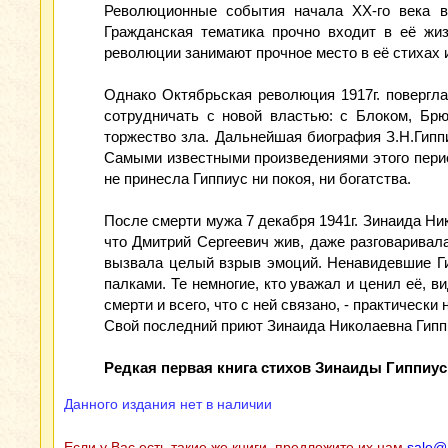
Революционные события начала XX-го века в
Гражданская тематика прочно входит в её жиз
революции занимают прочное место в её стихах 
Однако Октябрьская революция 1917г. повергла 
сотрудничать с новой властью: с Блоком, Бр
торжество зла. Дальнейшая биография З.Н.Гипп
Самыми известными произведениями этого перио
не принесла Гиппиус ни покоя, ни богатства.
После смерти мужа 7 декабря 1941г. Зинаида Ник
что Дмитрий Сергеевич жив, даже разговаривала
вызвала целый взрыв эмоций. Ненавидевшие Гип
палками. Те немногие, кто уважал и ценил её, 
смерти и всего, что с ней связано, - практически 
Свой последний приют Зинаида Николаевна Гипп
Редкая первая книга стихов Зинаиды Гиппиус
Данного издания нет в наличии
Если у Вас есть такие же книги, предложите их нам
sale@