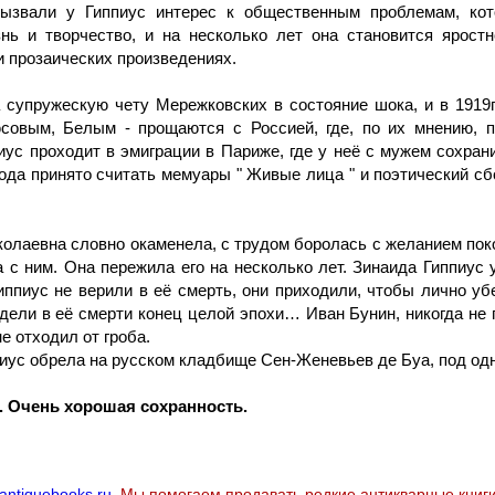
ызвали у Гиппиус интерес к общественным проблемам, кот
нь и творчество, и на несколько лет она становится ярост
и прозаических произведениях.
супружескую чету Мережковских в состояние шока, и в 1919г.,
юсовым, Белым - прощаются с Россией, где, по их мнению, 
иус проходит в эмиграции в Париже, где у неё с мужем сохра
да принято считать мемуары " Живые лица " и поэтический сбо
олаевна словно окаменела, с трудом боролась с желанием поко
 с ним. Она пережила его на несколько лет. Зинаида Гиппиус у
пиус не верили в её смерть, они приходили, чтобы лично убед
видели в её смерти конец целой эпохи… Иван Бунин, никогда не
не отходил от гроба.
иус обрела на русском кладбище Сен-Женевьев де Буа, под одн
. Очень хорошая сохранность.
antiquebooks.ru
. Мы помогаем продавать редкие антикварные книги