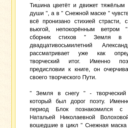
Тишина цветёт и движет тяжёлым 
души ", а в " Снежной маске " чувст
всё пронизано стихией страсти, 
вьюгой, непокорённым ветром "
сборник стихов " Земля в 
двадцативосьмилетний Алекса
рассматривает уже как опред
творческий итог. Именно по
предисловии к книге, он очерчив
своего творческого Пути.
" Земля в снегу " - творческий 
который был дорог поэту. Именн
период Блок познакомился с 
Натальей Николаевной Волоховой
вошедшие в цикл " Снежная маска 