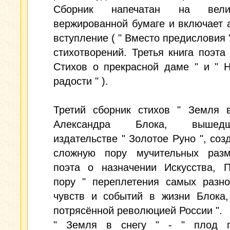
Сборник напечатан на велик
вержированной бумаге и включает 
вступление ( " Вместо предисловия "
стихотворений. Третья книга поэта 
Стихов о прекрасной даме " и " 
радости " ).
Третий сборник стихов " Земля в
Александра Блока, выше
издательстве " Золотое Руно ", соз
сложную пору мучительных раз
поэта о назначении Искусства, П
пору " переплетения самых разно
чувств и событий в жизни Блока,
потрясённой революцией России ".
" Земля в снегу " - " плод г