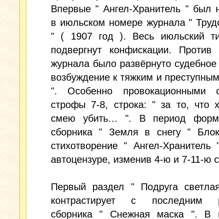
Впервые " Ангел-Хранитель " был 
в июльском номере журнала " Труд
" ( 1907 год ). Весь июльский т
подвергнут конфискации. Против 
журнала было развёрнуто судебное 
возбуждение к тяжким и преступны
". Особенно провокационными с
строфы 7-8, строка: " за то, что 
смею убить… ". В период форм
сборника " Земля в снегу " Блок
стихотворение " Ангел-Хранитель 
автоцензуре, изменив 4-ю и 7-11-ю 
Первый раздел " Подруга светлая
контрастирует с последним р
сборника " Снежная маска ". В 