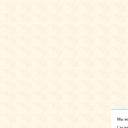
Мы и
C их по