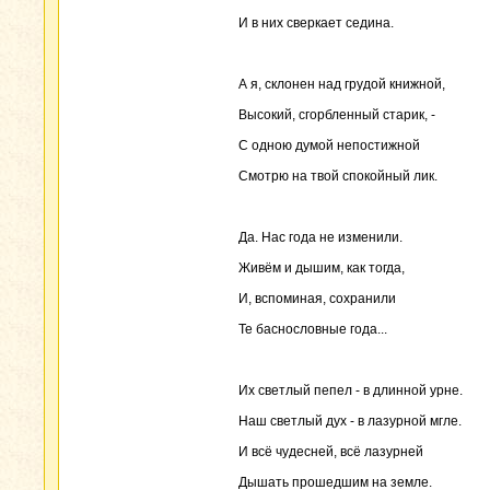
И в них сверкает седина.
А я, склонен над грудой книжной,
Высокий, сгорбленный старик, -
С одною думой непостижной
Смотрю на твой спокойный лик.
Да. Нас года не изменили.
Живём и дышим, как тогда,
И, вспоминая, сохранили
Те баснословные года...
Их светлый пепел - в длинной урне.
Наш светлый дух - в лазурной мгле.
И всё чудесней, всё лазурней
Дышать прошедшим на земле.