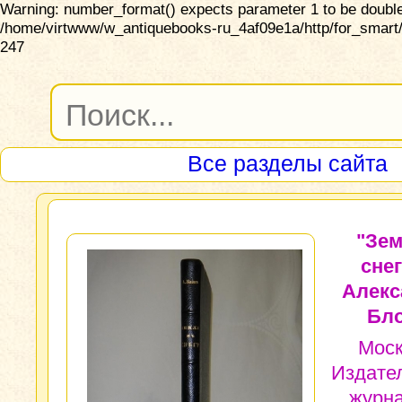
Warning: number_format() expects parameter 1 to be double,
/home/virtwww/w_antiquebooks-ru_4af09e1a/http/for_smart/
247
Все разделы сайта
"Зем
снег
Алекс
Бло
Моск
Издате
журна