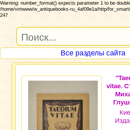
Warning: number_format() expects parameter 1 to be double,
/home/virtwww/w_antiquebooks-ru_4af09e1a/http/for_smart/
247
Все разделы сайта
"Tae
vitae. 
Мих
Глуш
Кие
Изда