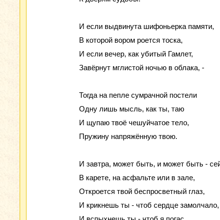
И если выдвинута шифоньерка памяти,
В которой вором роется тоска,
И если вечер, как убитый Гамлет,
Завёрнут мглистой ночью в облака, -
Тогда на пепле сумрачной постели
Одну лишь мысль, как ты, таю
И щупаю твоё чешуйчатое тело,
Пружину напряжённую твою.
И завтра, может быть, и может быть - се
В карете, на асфальте или в зале,
Откроется твой беспросветный глаз,
И крикнешь ты - чтоб сердце замолчало,
И вспыхнешь ты - чтоб я погас.