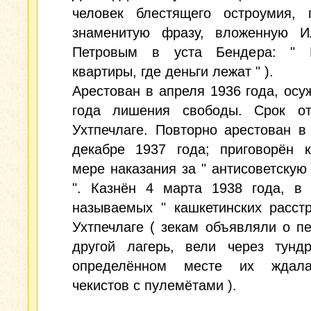
человек блестящего остроумия, 
знаменитую фразу, вложенную 
Петровым в уста Бендера: " 
квартиры, где деньги лежат " ).
Арестован в апреля 1936 года, осу
года лишения свободы. Срок о
Ухтпечлаге. Повторно арестован в
декабре 1937 года; приговорён 
мере наказания за " антисоветскую
". Казнён 4 марта 1938 года, в 
называемых " кашкетинских расст
Ухтпечлаге ( зекам объявляли о п
другой лагерь, вели через тундр
определённом месте их ждала
чекистов с пулемётами ).