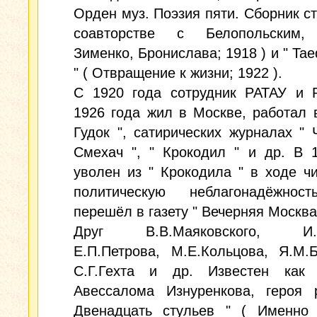
Орден муз. Поэзия пяти. Сборник сти
соавторстве с Белопольским,
Зименко, Бронислава; 1918 ) и " Tae
" ( Отвращение к жизни; 1922 ).
С 1920 года сотрудник РАТАУ и 
1926 года жил в Москве, работал в
Гудок ", сатирических журналах " Ч
Смехач ", " Крокодил " и др. В 
уволен из " Крокодила " в ходе чи
политическую неблагонадёжно
перешёл в газету " Вечерняя Москва 
Друг В.В.Маяковского, И.А
Е.П.Петрова, М.Е.Кольцова, Я.М.Б
С.Г.Гехта и др. Известен как 
Авессалома Изнуренкова, героя 
Двенадцать стульев " ( Именно 