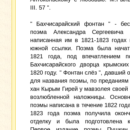
III. 57 ".
" Бахчисарайский фонтан " - бес
поэма Александра Сергеевича 
написанная им в 1821-1823 годах
южной ссылки. Поэма была начат
1821 года, под впечатлением п
Бахчисарайского дворца крымских
1820 году. " Фонтан слёз ", давший 
для названия поэмы, по преданиям
хан Кырым Гирей у мавзолея своей
возлюбленной наложницы. Основн
поэмы написана в течение 1822 год
1823 года поэма получила оконч
отделку и была подготовлена к
Первое издание поэмы Пушкин