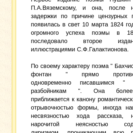
П.А.Вяземскому, и она, после н
задержки по причине цензурных п
появилась в свет 10 марта 1824 го
огромного успеха поэмы в 18
последовало второе изд
иллюстрациями С.Ф.Галактионова.
По своему характеру поэма " Бахчи
фонтан " прямо противоп
одновременно писавшимся " Б
разбойникам ". Она боле
приближается к канону романтичес
отрывочностью формы, иногда на
несвязностью хода рассказа, н
нарочитой неясностью соде
лиризмом, проникающим всю п