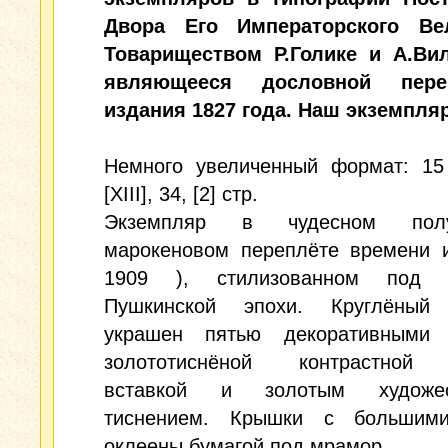
Двора Его Императорского Ве
Товариществом Р.Голике и А.Вил
являющееся дословной переп
издания 1827 года. Наш экземпля
Немного увеличенный формат: 15 
[XIII], 34, [2] стр.
Экземпляр в чудесном полу
марокеновом переплёте времени и
1909 ), стилизованном под п
Пушкинской эпохи. Круглёный
украшен пятью декоративными 
золототиснёной контрастной 
вставкой и золотым художес
тиснением. Крышки с большим
оклеены бумагой под мрамор.