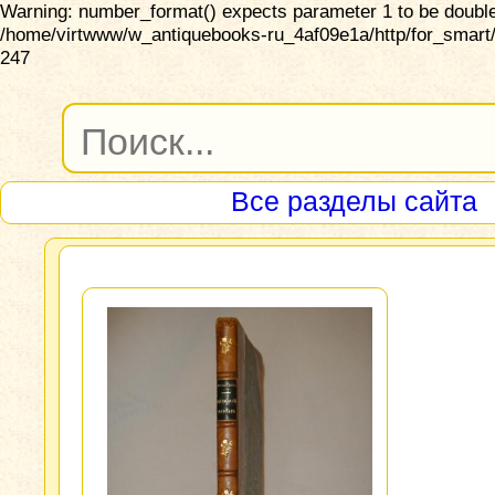
Warning: number_format() expects parameter 1 to be double,
/home/virtwww/w_antiquebooks-ru_4af09e1a/http/for_smart/
247
Все разделы сайта