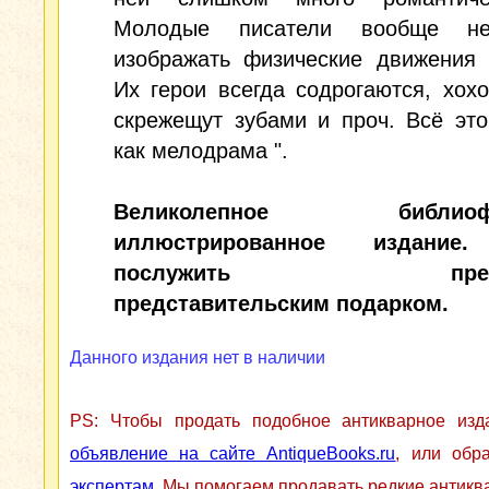
Молодые писатели вообще н
изображать физические движения 
Их герои всегда содрогаются, хохо
скрежещут зубами и проч. Всё эт
как мелодрама ".
Великолепное библиофи
иллюстрированное издание
послужить прекр
представительским подарком.
Данного издания нет в наличии
PS: Чтобы продать подобное антикварное из
объявление на сайте AntiqueBooks.ru
, или обр
экспертам
. Мы помогаем продавать редкие антикв