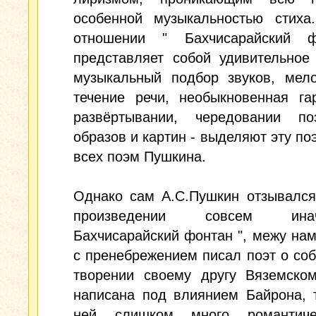
особенной музыкальностью стиха
отношении " Бахчисарайский 
представляет собой удивительное
музыкальный подбор звуков, мело
течение речи, необыкновенная га
развёртывании, чередовании поэ
образов и картин - выделяют эту по
всех поэм Пушкина.
Однако сам А.С.Пушкин отзывался
произведении совсем ин
Бахчисарайский фонтан ", межу нам
с пренебрежением писал поэт о со
творении своему другу Вяземскому
написана под влиянием Байрона, 
ней слишком много романтиче