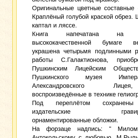
Оригинальные цветные составные 
Краплёный голубой краской обрез.
каптал и ляссе.
Книга напечатана на п
высококачественной бумаге 
украшена четырьмя подлинными р
работы С.Галактионова, приобр
Пушкинским Лицейским Общест
Пушкинского музея Императ
Александровского Ли
воспроизведённые в технике гелиог
Под переплётом сохранены
издательские гравиро
орнаментированные обложки.
На форзаце надпись: " Милом
Антокольскому с любовью. М.Рыль