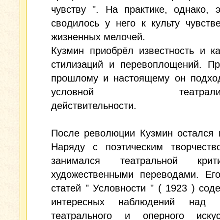
чувству ". На практике, однако, 
сводилось у него к культу чувств
жизненных мелочей.
Кузмин приобрёл известность и к
стилизаций и перевоплощений. Пр
прошлому и настоящему он подход
условной театрализо
действительности.
После революции Кузмин остался 
Наряду с поэтическим творчеств
занимался театральной кри
художественными переводами. Его
статей " Условности " ( 1923 ) сод
интересных наблюдений над п
театрального и оперного иску