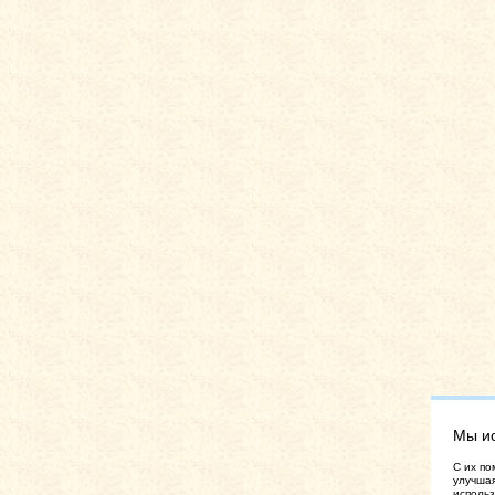
Мы и
C их по
улучшая
использ