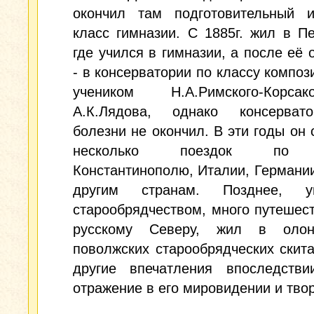
окончил там подготови­тельный 
класс гимназии. С 1885г. жил в Пе­
где учился в гимназии, а после её 
- в консерватории по классу композ
учеником Н.А.Римского-Корс
А.К.Лядова, однако консерва
болезни не окончил. В эти годы он
несколько поездок по Е
Константинополю, Италии, Германии
другим странам. Позднее, ув
старообрядчеством, много путешес
русскому Северу, жил в олон
поволжских старообрядческих скита
другие впечатления впоследстви
отражение в его мировидении и тво