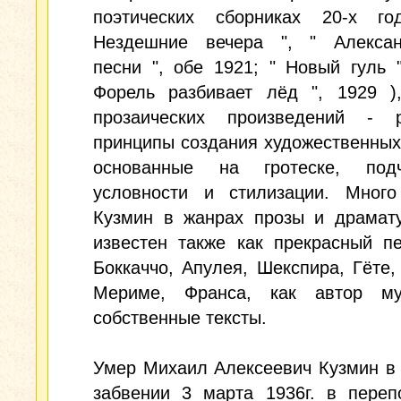
поэтических сборниках 20-х г
Нездешние вечера ", " Алексан
песни ", обе 1921; " Новый гуль "
Форель разбивает лёд ", 1929 )
прозаических произведений - р
принципы создания художественных
основанные на гротеске, подч
условности и стилизации. Много
Кузмин в жанрах прозы и драмату
известен также как прекрасный п
Боккаччо, Апулея, Шекспира, Гёте,
Мериме, Франса, как автор м
собственные тексты.
Умер Михаил Алексеевич Кузмин в
забвении 3 марта 1936г. в переп