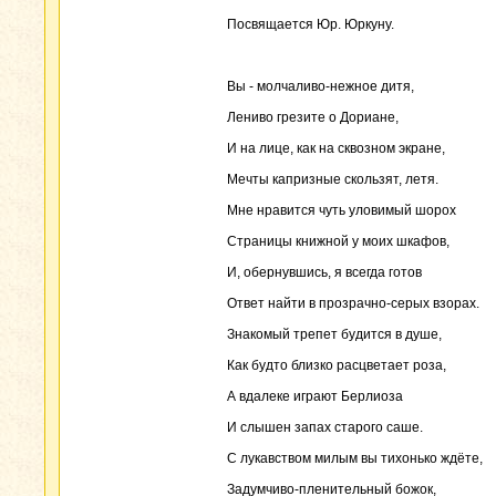
Посвящается Юр. Юркуну.
Вы - молчаливо-нежное дитя,
Лениво грезите о Дориане,
И на лице, как на сквозном экране,
Мечты капризные скользят, летя.
Мне нравится чуть уловимый шорох
Страницы книжной у моих шкафов,
И, обернувшись, я всегда готов
Ответ найти в прозрачно-серых взорах.
Знакомый трепет будится в душе,
Как будто близко расцветает роза,
А вдалеке играют Берлиоза
И слышен запах старого саше.
С лукавством милым вы тихонько ждёте,
Задумчиво-пленительный божок,