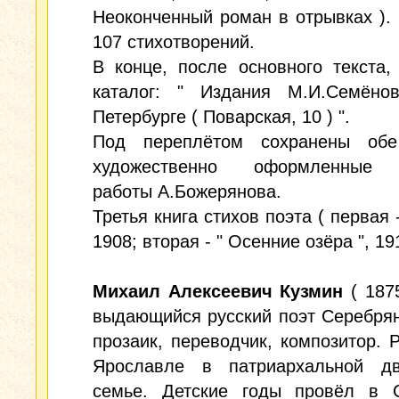
Неоконченный роман в отрывках ).
107 стихотворений.
В конце, после основного текста
каталог: " Издания М.И.Семёно
Петербурге ( Поварская, 10 ) ".
Под переплётом сохранены об
художественно оформленные 
работы А.Божерянова.
Третья книга стихов поэта ( первая -
1908; вторая - " Осенние озёра ", 191
Михаил Алексеевич Кузмин
( 1875
выдающийся русский поэт Серебрян
прозаик, переводчик, композитор. 
Ярославле в патриархальной дв
семье. Детские годы провёл в С