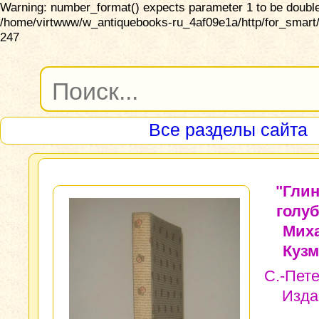
Warning: number_format() expects parameter 1 to be double,
/home/virtwww/w_antiquebooks-ru_4af09e1a/http/for_smart/
247
Все разделы сайта
"Гли
голуб
Мих
Кузм
С.-Пете
Изда