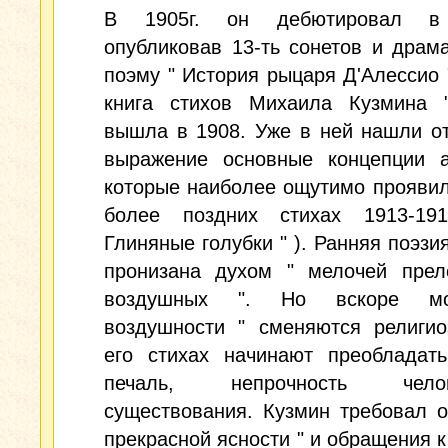
В 1905г. он дебютировал в п
опубликовав 13-ть сонетов и драм
поэму " История рыцаря Д'Алессио 
книга стихов Михаила Кузмина 
вышла в 1908. Уже в ней нашли о
выражение основные концепции а
которые наиболее ощутимо проявил
более поздних стихах 1913-191
Глиняные голубки " ). Ранняя поэзи
пронизана духом " мелочей прел
воздушных ". Но вскоре м
воздушности " сменяются религио
его стихах начинают преобладать
печаль, непрочность челове
существования. Кузмин требовал о
прекрасной ясности " и обращения к