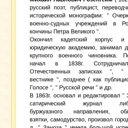
русский поэт, публицист, переводч
исторической монографии: " Очер
военно-судных учреждений в Р
кончины Петра Великого ".
Окончил кадетский корпус и 
юридическую академию, занимал д
крупного военного чиновника. Пе
начал в 1838г. Сотрудни
Отечественных записках ", "
вестнике ", позднее ( как публицис
Голосе ", " Русской речи " и др.
В 1863г. основал и редактировал " З
сатирический журнал либе
буржуазного направления, об
взятки, самодурство, произвол город
д. " Заноза " имела большой усп