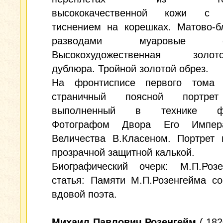
высококачественной кожи с 
тиснением на корешках. Матово-б
разводами муаровые фо
Высокохудожественная золото
дублюра. Тройной золотой обрез.
На фронтисписе первого тома
страничный поясной портрет
выполненный в технике фо
Фотографом Двора Его Импера
Величества В.Класеном. Портрет 
прозрачной защитной калькой.
Биографический очерк: М.П.Роз
статья: Памяти М.П.Розенгейма с
вдовой поэта.
Михаил Павлович Розенгейм
( 182