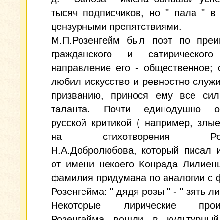
тысяч подписчиков, но " пала " в
цензурными препятствиями.
М.П.Розенгейм был поэт по преи
гражданского и сатирического
направление его - общественное; 
любил искусство и ревностно служ
призванию, принося ему все сил
таланта. Почти единодушно о
русской критикой ( например, злы
на стихотворения Розе
Н.А.Добролюбова, который писал 
от имени некоего Конрада Лилиен
фамилия придумана по аналогии с
Розенгейма: " дядя розы " - " зять ли
Некоторые лирические произ
Розенгейма вошли в культурный