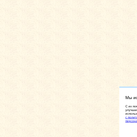
Мы и
C их по
улучшая
использ
с полит
персон