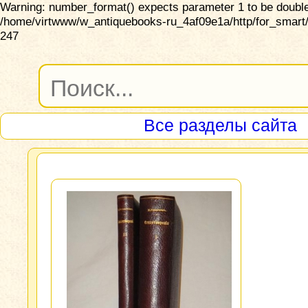
Warning: number_format() expects parameter 1 to be double,
/home/virtwww/w_antiquebooks-ru_4af09e1a/http/for_smart/
247
Все разделы сайта