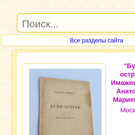
Все разделы сайта
"Бу
остр
Имажин
Анат
Марие
Моск