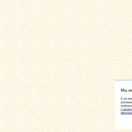
Мы и
C их по
улучшая
использ
с полит
персон