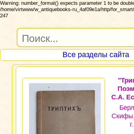
Warning: number_format() expects parameter 1 to be double,
/home/virtwww/w_antiquebooks-ru_4af09e1a/http/for_smart/
247
Все разделы сайта
"Три
Поэм
С.А. Е
Берл
Скифы,
г.