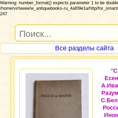
Warning: number_format() expects parameter 1 to be double,
/home/virtwww/w_antiquebooks-ru_4af09e1a/http/for_smart/
247
Все разделы сайта
"С
Есен
А.Ива
Разум
С.Бел
Росс
Инон