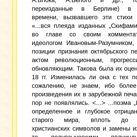
А.Блока, А.Белого и др., т
переизданные в Берлине) в к
времени, вызвавшего эти стихи 
«...вся плеяда изданных „Скифами
во главе со своим коммента
идеологом Ивановым-Разумником, 
позиции признания октябрьского п
актом революционным, прогрес
обновляющим. Такова была их оцен
18 гг. Изменилась ли она с тех п
сожалению, не знаем, ибо более
произведения их в зарубежной печа
пор не появлялись. <...> ...поэма „
определенное и глубокое отрицан
старого мира, вплоть до и
христианских символов и замены и