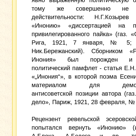
явно выраженную политическую ок
тому же совершенно не о
действительности: Н.Г.Козырев
«Инонию» «диссертацией на п
привилегированного пайка» (газ. «
Рига, 1921, 7 января, № 5; 
Ник.Бережанский). Сборником «
Инония» был порожден и 
политический памфлет - статья Е.Н
«„Инония“», в которой поэма Есен
материалом для демонс
антисоветской позиции автора (га
дело», Париж, 1921, 28 февраля, № 
Рецензент ревельской эсеровско
попытался вернуть «Инонию» 