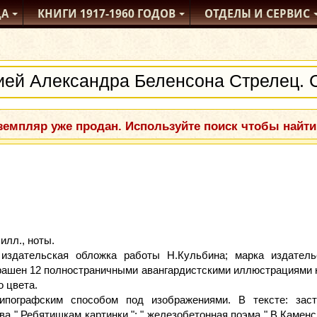
ДА
КНИГИ
1917-1960
ГОДОВ
ОТДЕЛЫ
И СЕРВИС
емпляр уже продан. Используйте поиск чтобы найти
 илл., ноты.
 издательская обложка работы Н.Кульбина; марка издатель
рашен 12 полностраничными авангардистскими иллюстрациями 
о цвета.
ипографским способом под изображениями. В тексте: заст
 " Ребятишкам картинки "; " железобетонная поэма " В.Каменско