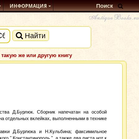
ИНФОРМАЦИЯ
Найти
 такую же или другую книгу
ства Д.Бурлюк. Сборник напечатан на особой
на отдельных вклейках, выполненными в технике
авки Д.Бурлюка и Н.Кульбина; факсимильное
го " Константинополь ", а также два листа нот к