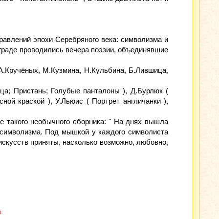
равлений эпохи Серебряного века: символизма и
рограде проводились вечера поэзии, объединявшие
 А.Кручёных, М.Кузмина, Н.Кульбина, Б.Лившица,
ца; Пристань; Голубые панталоны ), Д.Бурлюк (
ной краской ), У.Льюис ( Портрет англичанки ),
е такого необычного сборника: " На днях вышла
н символизма. Под мышкой у каждого символиста
искусств приняты, насколько возможно, любовно,
.