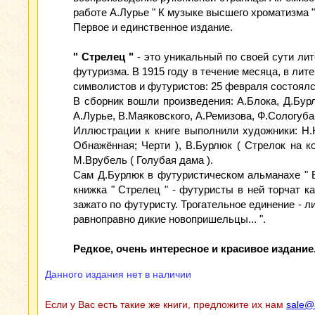
работе А.Лурье " К музыке высшего хроматизма "
Первое и единственное издание.
" Стрелец "
- это уникальный по своей сути ли
футуризма. В 1915 году в течение месяца, в лит
символистов и футуристов: 25 февраля состоялс
В сборник вошли произведения: А.Блока, Д.Бурл
А.Лурье, В.Маяковского, А.Ремизова, Ф.Сологуб
Иллюстрации к книге выполнили художники: Н.К
Обнажённая; Черти ), В.Бурлюк ( Стрелок на ко
М.Врубель ( Голубая дама ).
Сам Д.Бурлюк в футуристическом альманахе " В
книжка " Стрелец " - футуристы в ней торчат 
зажато по футуристу. Трогательное единение - 
равноправно дикие новопришельцы... ".
Редкое, очень интересное и красивое издание
Данного издания нет в наличии
Если у Вас есть такие же книги, предложите их нам
sale@