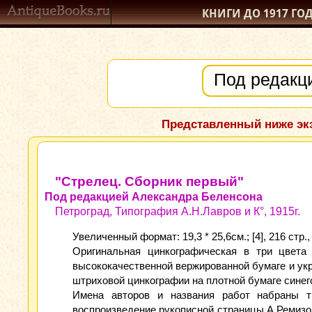
КНИГИ ДО 1917
ГО
Представленный ниже экз
"Стрелец. Сборник первый"
Под редакцией Александра Беленсона
Петроград, Типография А.Н.Лавров и К°, 1915г.
Увеличенный формат: 19,3 * 25,6см.; [4], 216 стр.,
Оригинальная цинкографическая в три цвета
высококачественной вержированной бумаге и ук
штриховой цинкографии на плотной бумаге синег
Имена авторов и названия работ набраны т
воспроизведение рукописной страницы А.Ремизова