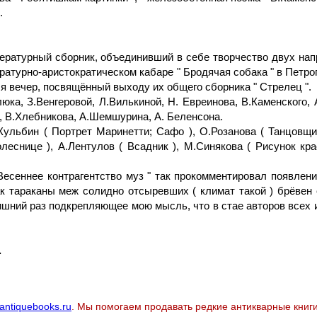
.
тературный сборник, объединивший в себе творчество двух нап
ературно-аристократическом кабаре " Бродячая собака " в Пет
я вечер, посвящённый выходу их общего сборника " Стрелец ".
юка, З.Венгеровой, Л.Вилькиной, Н. Евреинова, В.Каменского,
а, В.Хлебникова, А.Шемшурина, А. Беленсона.
ульбин ( Портрет Маринетти; Сафо ), О.Розанова ( Танцовщи
леснице ), А.Лентулов ( Всадник ), М.Синякова ( Рисунок крас
есеннее контрагентство муз " так прокомментировал появлени
как тараканы меж солидно отсыревших ( климат такой ) брёве
лишний раз подкрепляющее мою мысль, что в стае авторов всех 
.
antiquebooks.ru
. Мы помогаем продавать редкие антикварные книги