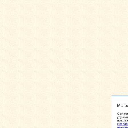
Мы и
C их по
улучшая
использ
с полит
персон