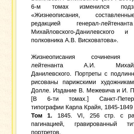
6-м томах изменился подзаг
«Жизнеописания, составлен
редакцией генерал-лейтенан
Михайловского-Данилевского и
полковника А.В. Висковатова».
Жизнеописания сочинения г
лейтенанта А.И. Михайло
Данилевского. Портреты с подлин
рисованы парижскими художника
Долле. Издание В. Межевича и И. П
[В 6-ти томах.] Санкт-Петер
типографии Карла Крайя, 1845-1849 
Том 1.
1845. VI, 256 стр. с ра
пагинацией, гравированный т
портретов.