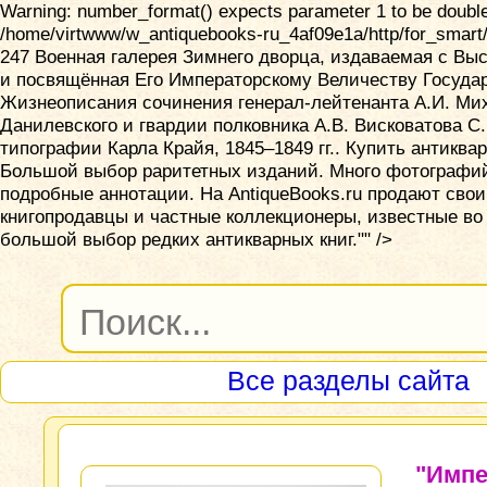
Warning: number_format() expects parameter 1 to be double,
/home/virtwww/w_antiquebooks-ru_4af09e1a/http/for_smart/
247
Военная галерея Зимнего дворца, издаваемая с Вы
и посвящённая Его Императорскому Величеству Госуда
Жизнеописания сочинения генерал-лейтенанта А.И. Ми
Данилевского и гвардии полковника А.В. Висковатова С.
типографии Карла Крайя, 1845–1849 гг.. Купить антиква
Большой выбор раритетных изданий. Много фотографи
подробные аннотации. На AntiqueBooks.ru продают свои
книгопродавцы и частные коллекционеры, известные в
большой выбор редких антикварных книг."" />
Все разделы сайта
"Импе