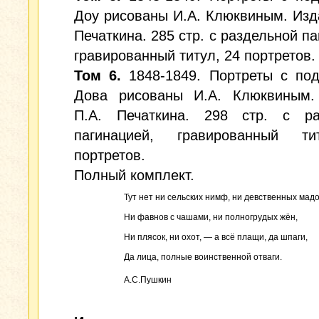
Доу рисованы И.А. Клюквиным. Изд
Печаткина. 285 стр. с раздельной па
гравированный титул, 24 портретов.
Том 6.
1848-1849. Портреты с под
Дова рисованы И.А. Клюквиным.
П.А. Печаткина. 298 стр. с ра
пагинацией, гравированный т
портретов.
Полный комплект.
Тут нет ни сельских нимф, ни девственных мадо
Ни фавнов с чашами, ни полногрудых жён,
Ни плясок, ни охот, — а всё плащи, да шпаги,
Да лица, полные воинственной отваги.
А.С.Пушкин