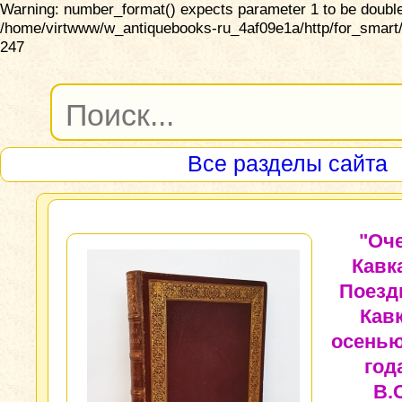
Warning: number_format() expects parameter 1 to be double,
/home/virtwww/w_antiquebooks-ru_4af09e1a/http/for_smart/
247
Все разделы сайта
"Оч
Кавк
Поезд
Кав
осенью
год
В.