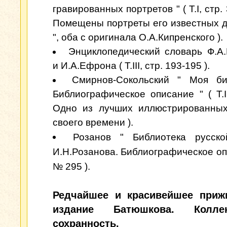
гравированных портретов " ( Т.I, стр. 
Помещены портреты его известных д
", оба с оригинала О.А.Кипренского ).
Энциклопедический словарь Ф.А.
и И.А.Ефрона ( Т.III, стр. 193-195 ).
Смирнов-Сокольский " Моя би
Библиографическое описание " ( Т.
Одно из лучших иллюстрированных
своего времени ).
Розанов " Библиотека русско
И.Н.Розанова. Библиографическое опи
№ 295 ).
Редчайшее и красивейшее приж
издание Батюшкова. Коллек
сохранность.