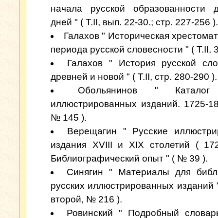
начала русской образованности 
дней " ( Т.II, вып. 22-30.; стр. 227-256 ).
Галахов " Историческая хрестомат
периода русской словесности " ( Т.II, 3
Галахов " История русской сло
древней и новой " ( Т.II, стр. 280-290 ).
Обольянинов " Каталог 
иллюстрированных изданий. 1725-1860
№ 145 ).
Верещагин " Русские иллюстри
издания XVIII и XIX столетий ( 172
Библиографический опыт " ( № 39 ).
Синягин " Материалы для библ
русских иллюстрированных изданий "
второй, № 216 ).
Ровинский " Подробный словар