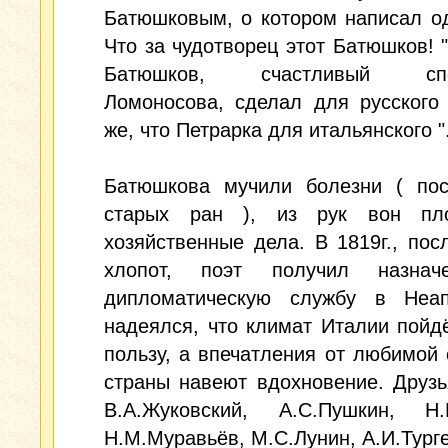
Батюшковым, о котором написал о
Что за чудотворец этот Батюшков! "
Батюшков, счастливый спо
Ломоносова, сделал для русского
же, что Петрарка для итальянского "
Батюшкова мучили болезни ( пос
старых ран ), из рук вон пл
хозяйственные дела. В 1819г., пос
хлопот, поэт получил назнач
дипломатическую службу в Неа
надеялся, что климат Италии пойд
пользу, а впечатления от любимой 
страны навеют вдохновение. Друзь
В.А.Жуковский, А.С.Пушкин, Н.И
Н.М.Муравьёв, М.С.Лунин, А.И.Турге