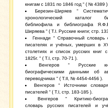
книгам с 1831 по 1846 год " ( № 4389 )
Березин-Ширяев " Системати
хронологический каталог биб
библиофила и библиографа Я.Ф.Б
Ширяева " ( Т.I. Русские книги; стр. 133
Геннади " Справочный словарь 
писателях и учёных, умерших в XV
столетиях и список русских книг 
1825г. " ( Т.I, стр. 70-71 ).
Венгеров " Русские к
биографическими данными об а
переводчиках " ( Т.II, № 4454-4456 ).
Венгеров " Источники словар
писателей " ( Т.I, стр. 183-185 ).
Венгеров " Критико-биогра
словарь русских писателей и уч