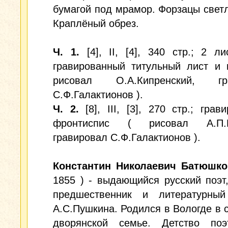
бумагой под мрамор. Форзацы светл
Краплёный обрез.
Ч. 1.
[4], II, [4], 340 стр.; 2 ли
гравированный титульный лист и 
рисовал О.А.Кипренский, гра
С.Ф.Галактионов ).
Ч. 2.
[8], III, [3], 270 стр.; грав
фронтиспис ( рисовал А.П.Б
гравировал С.Ф.Галактионов ).
Константин Николаевич Батюшко
1855 ) - выдающийся русский поэт
предшественник и литературный
А.С.Пушкина. Родился в Вологде в 
дворянской семье. Детство по