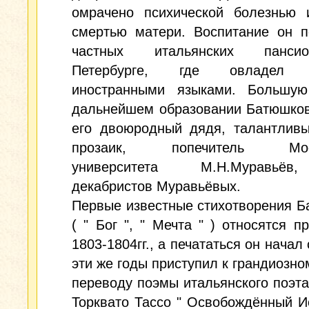
омрачено психической болезнью 
смертью матери. Воспитание он п
частных итальянских панс
Петербурге, где овладел 
иностранными языками. Большу
дальнейшем образовании Батюшков
его двоюродный дядя, талантливы
прозаик, попечитель Моск
университета М.Н.Муравьё
декабристов Муравьёвых.
Первые известные стихотворения 
( " Бог ", " Мечта " ) относятся п
1803-1804гг., а печататься он начал 
эти же годы приступил к грандиозном
переводу поэмы итальянского поэта
Торквато Тассо " Освобождённый 