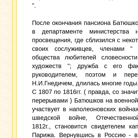
".
После окончания пансиона Батюшк
в департаменте министерства н
просвещения, где сблизился с неко
своих сослуживцев, членами " 
общества любителей словесности
художеств "; дружба с его фак
руководителем, поэтом и пере
Н.И.Гнедичем, длилась многие годы
С 1807 по 1816гг. ( правда, со знач
перерывами ) Батюшков на военной
участвует в наполеоновских войнах
шведской войне, Отечественн
1812г., становится свидетелем ка
Парижа. Вернувшись в Россию - в