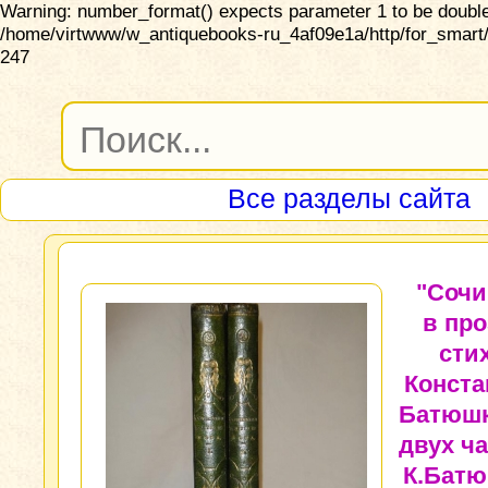
Warning: number_format() expects parameter 1 to be double,
/home/virtwww/w_antiquebooks-ru_4af09e1a/http/for_smart/
247
Все разделы сайта
"Сочи
в про
сти
Конста
Батюшк
двух ча
К.Батю