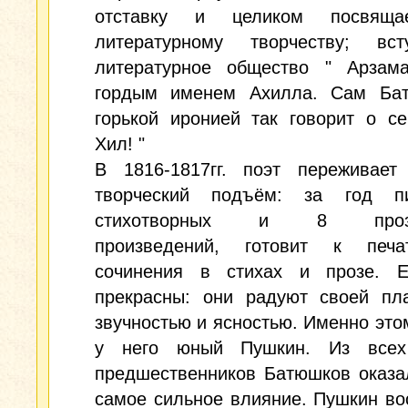
отставку и целиком посвяща
литературному творчеству; вс
литературное общество " Арзам
гордым именем Ахилла. Сам Ба
горькой иронией так говорит о се
Хил! "
В 1816-1817гг. поэт переживает
творческий подъём: за год п
стихотворных и 8 прозаи
произведений, готовит к печ
сочинения в стихах и прозе. Е
прекрасны: они радуют своей пла
звучностью и ясностью. Именно это
у него юный Пушкин. Из всех
предшественников Батюшков оказа
самое сильное влияние. Пушкин в