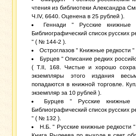
чтения из библиотеки Александра Сми
Ч.IV, 6640. Оценена в 25 рублей ).
Геннади " Русские книжные р
Библиографический список русских ре
" ( № 144-2 ).
Остроглазов " Книжные редкости " (
Бурцев " Описание редких российс
( Т.II, 168. Чистые и хорошо сохр
экземпляры этого издания весь
попадаются в книжной торговле. Ку
экземпляр за 10 рублей ).
Бурцев " Русские книжные р
Библиографический список русских ре
" ( № 132 ).
Н.Б. " Русские книжные редкости " (
Книга Рылеева по выходе в свет об