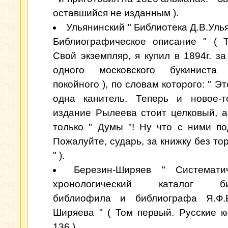
оставшийся не изданным ).
Ульянинский " Библиотека Д.В.Уль
Библиографическое описание " ( Т.I
Свой экземпляр, я купил в 1894г. за
одного московского букинист
покойного ), по словам которого: " Эт
одна канитель. Теперь и новое-т
издание Рылеева стоит целковый, а
только " Думы "! Ну что с ними п
Пожалуйте, сударь, за книжку без тор
" ).
Березин-Ширяев " Системати
хронологический каталог биб
библиофила и библиографа Я.Ф.Б
Ширяева " ( Том первый. Русские кн
136 ).