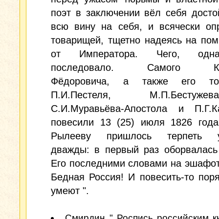
поэт в заключении вёл себя досто
всю вину на себя, и всячески оп
товарищей, тщетно надеясь на по
от Императора. Чего, одн
последовало. Самого Кон
Фёдоровича, а также его тов
П.И.Пестеля, М.П.Бестужева-
С.И.Муравьёва-Апостола и П.Г.Ка
повесили 13 (25) июля 1826 года
Рылееву пришлось терпеть у
дважды: в первый раз оборвалась
Его последними словами на эшафот
Бедная Россия! И повесить-то пор
умеют ".
Смирдин " Роспись российским к