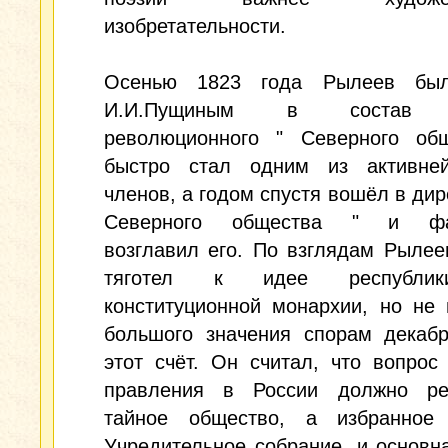
изобретательности.
Осенью 1823 года Рылеев был
И.И.Пущиным в состав т
революционного " Северного общ
быстро стал одним из активне
членов, а годом спустя вошёл в дир
Северного общества " и фак
возглавил его. По взглядам Рыле
тяготел к идее республи
конституционной монархии, но не
большого значения спорам декабр
этот счёт. Он считал, что вопро
правления в России должно р
тайное общество, а избранное
Учредительное собрание, и основн