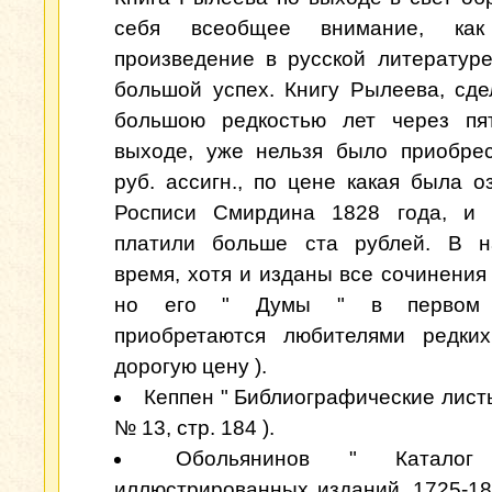
себя всеобщее внимание, как
произведение в русской литератур
большой успех. Книгу Рылеева, сд
большою редкостью лет через пя
выходе, уже нельзя было приобре
руб. ассигн., по цене какая была о
Росписи Смирдина 1828 года, и 
платили больше ста рублей. В н
время, хотя и изданы все сочинения
но его " Думы " в первом 
приобретаются любителями редких
дорогую цену ).
Кеппен " Библиографические листы
№ 13, стр. 184 ).
Обольянинов " Каталог 
иллюстрированных изданий. 1725-1860