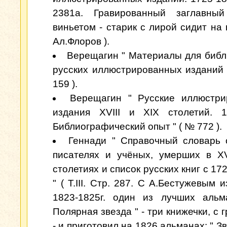
2381а. Гравированный заглавны
виньетом - старик с лирой сидит на 
Ал.Флоров ).
Верещагин " Материалы для биб
русских иллюстрированных изданий " 
159 ).
Верещагин " Русские иллюстри
издания XVIII и XIX столетий. 1
Библиографический опыт " ( № 772 ).
Геннади " Справочный словарь 
писателях и учёных, умерших в XV
столетиях и список русских книг с 17
" ( Т.III. Стр. 287. С А.Бестужевым 
1823-1825г. один из лучших альм
Полярная звезда " - три книжечки, с
- и приготовил на 1826 альманах: " Зв