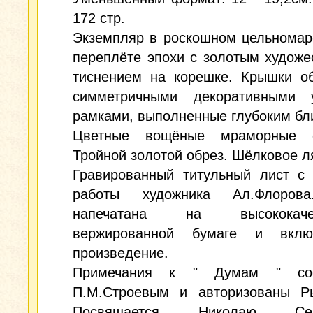
172 стр.
Экземпляр в роскошном цельномар
переплёте эпохи с золотым худож
тиснением на корешке. Крышки о
симметричными декоративными 
рамками, выполненные глубоким бл
Цветные вощёные мраморные ф
Тройной золотой обрез. Шёлковое л
Гравированный титульный лист с 
работы художника Ал.Флорова
напечатана на высококачес
вержированной бумаге и вклю
произведение.
Примечания к " Думам " сос
П.М.Строевым и авторизованы Р
Посвящается Николаю Сем