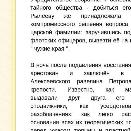
тайного общества - добиться его
Рылееву же принадлежала
компромиссного решения вопроса 
царской фамилии: заручившись по
флотских офицеров, вывезти её на 
" чужие края ".
В ночь после подавления восстания
арестован и заключён в 
Алексеевского равелина Петропа
крепости. Известно, как ма
выдавали друг друга его
сподвижники, как усердств
разоблачениях, как легко рас
основания всех их теоретических п
перед ужасом тюрьмы и властной