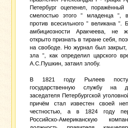
Петербург оцепенел, поражённый 
смелостью этого " младенца ", в
против всесильного " великана ". 
амбициозности Аракчеева, не ж
открыто признать в тиране себя, поэ
на свободе. Но журнал был закрыт, 
зла ", как определил царского в
А.С.Пушкин, затаил злобу.
В 1821 году Рылеев пост
государственную службу на д
заседателя Петербургской уголовно
причём стал известен своей неп
честностью, а в 1824 году п
Российско-Американскую комп
должность правителя канцеля