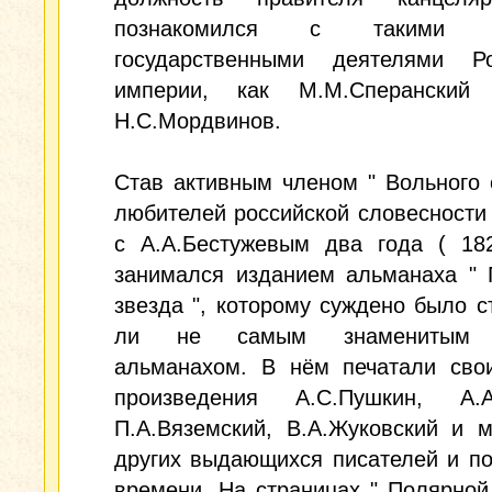
познакомился с такими в
государственными деятелями Ро
империи, как М.М.Сперанский
Н.С.Мордвинов.
Став активным членом " Вольного
любителей российской словесности 
с А.А.Бестужевым два года ( 182
занимался изданием альманаха " 
звезда ", которому суждено было с
ли не самым знаменитым 
альманахом. В нём печатали сво
произведения А.С.Пушкин, А.А.
П.А.Вяземский, В.А.Жуковский и 
других выдающихся писателей и по
времени. На страницах " Полярной