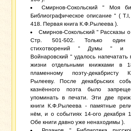
Смирнов-Сокольский " Моя би
Библиографическое описание " ( Т.I,
418. Первая книга К.Ф.Рылеева ).
Смирнов-Сокольский " Рассказы о 
Стр. 501-502. Только один 
стихотворений " Думы " и 
Войнаровский " удалось напечатать 
жизни отдельными книжками в 1
пламенному поэту-декабристу К
Рылееву. После декабрьских соб
казнённого поэта было запрещ
упоминать в печати. Эти две при
книги К.Ф.Рылеева - памятные рел
нём, и о событиях 14-ого декабря 1
Обе книги давно уже ненаходимы ).
Розанов " Библиотека русско