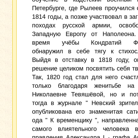
Петербурге, где Рылеев проучился 
1814 годы, а позже участвовал в за
походах русской армии, освоб
Западную Европу от Наполеона
время учёбы Кондратий Фё
обнаружил в себе тягу к стихос
Выйдя в отставку в 1818 году, о
решение целиком посвятить себя тв
Так, 1820 год стал для него счас
только благодаря женитьбе на
Николаевне Тевяшёвой, но и пот
тогда в журнале " Невский зрите
опубликована его знаменитая сат
ода " К временщику ", направленн
самого влиятельного человека 
правления Александра I - графа А