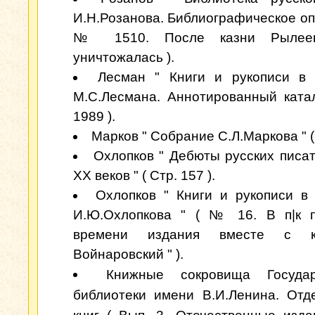
И.Н.Розанова. Библиографическое опи
№ 1510. После казни Рылеев
уничтожалась ).
Лесман " Книги и рукописи в 
М.С.Лесмана. Аннотированный ката
1989 ).
Марков " Собрание С.Л.Маркова " (
Охлопков " Дебюты русских писат
XX веков " ( Стр. 157 ).
Охлопков " Книги и рукописи в
И.Ю.Охлопкова " ( № 16. В п|к п
времени издания вместе с к
Войнаровский " ).
Книжные сокровища Государ
библиотеки имени В.И.Ленина. Отд