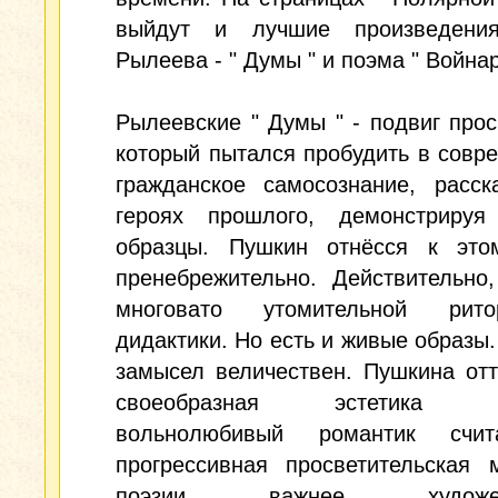
выйдут и лучшие произведени
Рылеева - " Думы " и поэма " Войнар
Рылеевские " Думы " - подвиг прос
который пытался пробудить в совр
гражданское самосознание, расск
героях прошлого, демонстрируя
образцы. Пушкин отнёсся к это
пренебрежительно. Действительно
многовато утомительной рит
дидактики. Но есть и живые образы.
замысел величествен. Пушкина от
своеобразная эстетика Р
вольнолюбивый романтик счит
прогрессивная просветительская 
поэзии важнее художест