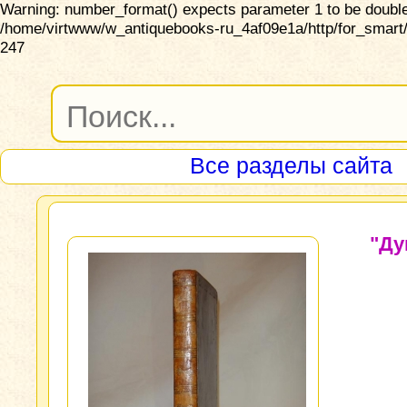
Warning: number_format() expects parameter 1 to be double,
/home/virtwww/w_antiquebooks-ru_4af09e1a/http/for_smart/
247
Все разделы сайта
"Ду