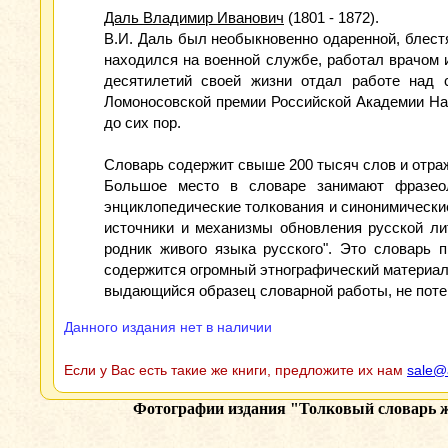
Даль Владимир Иванович
(1801 - 1872).
В.И. Даль был необыкновенно одаренной, блес
находился на военной службе, работал врачом 
десятилетий своей жизни отдал работе над со
Ломоносовской премии Российской Академии Наук
до сих пор.
Словарь содержит свыше 200 тысяч слов и отража
Большое место в словаре занимают фразеоло
энциклопедические толкования и синонимические
источники и механизмы обновления русской ли
родник живого языка русского". Это словарь 
содержится огромный этнографический материал,
выдающийся образец словарной работы, не поте
Данного издания нет в наличии
Если у Вас есть такие же книги, предложите их нам
sale@
Фотографии издания
"Толковый словарь ж