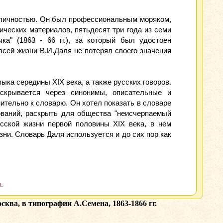
 личностью. Он был профессиональным моряком,
ческих материалов, пятьдесят три года из семи
а" (1863 - 66 гг.), за который был удостоен
всей жизни В.И.Даля не потерял своего значения
ыка середины XIX века, а также русских говоров.
аскрывается через синонимы, описательные и
ительно к словарю. Он хотел показать в словаре
ований, раскрыть для общества "неисчерпаемый
сской жизни первой половины XIX века, в нем
ни. Словарь Даля используется и до сих пор как
.
ва, в типографии А.Семена, 1863-1866 гг.