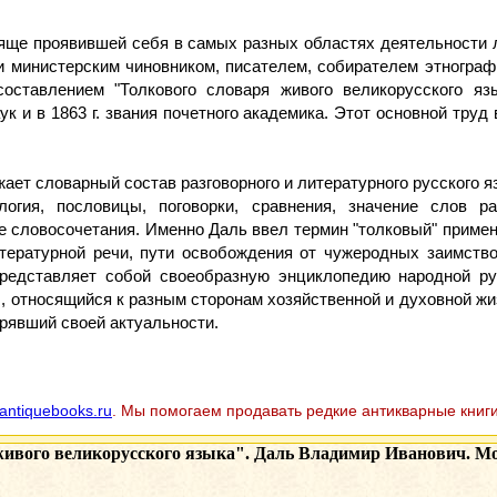
тяще проявившей себя в самых разных областях деятельности
и министерским чиновником, писателем, собирателем этнографи
ставлением "Толкового словаря живого великорусского язык
 и в 1863 г. звания почетного академика. Этот основной труд 
ет словарный состав разговорного и литературного русского яз
гия, пословицы, поговорки, сравнения, значение слов р
 словосочетания. Именно Даль ввел термин "толковый" примен
тературной речи, пути освобождения от чужеродных заимств
представляет собой своеобразную энциклопедию народной ру
 относящийся к разным сторонам хозяйственной и духовной жиз
рявший своей актуальности.
antiquebooks.ru
. Мы помогаем продавать редкие антикварные книги
ивого великорусского языка". Даль Владимир Иванович. Моск