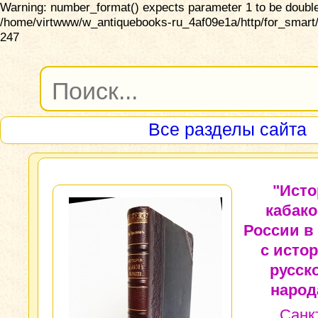
Warning: number_format() expects parameter 1 to be double,
/home/virtwww/w_antiquebooks-ru_4af09e1a/http/for_smart/
247
Все разделы сайта
"Исто
кабако
России в
с исто
русск
народ
Санк