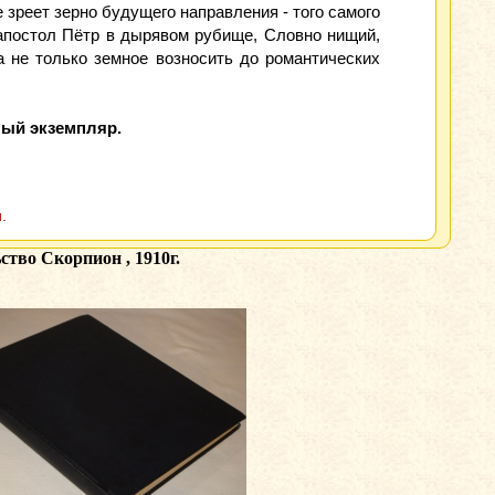
 зреет зерно будущего направления - того самого
 апостол Пётр в дырявом рубище, Словно нищий,
 а не только земное возносить до романтических
ный экземпляр.
.
тво Скорпион , 1910г.