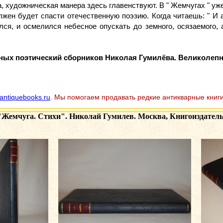
, художническая манера здесь главенствуют. В " Жемчугах " уже
лжен будет спасти отечественную поэзию. Когда читаешь: " И
ился, и осмелился небесное опускать до земного, осязаемого,
ных поэтический сборников Николая Гумилёва. Великолеп
antiquebooks.ru
. Мы помогаем продавать редкие антикварные книги
"Жемчуга. Стихи". Николай Гумилев. Москва, Книгоиздательс