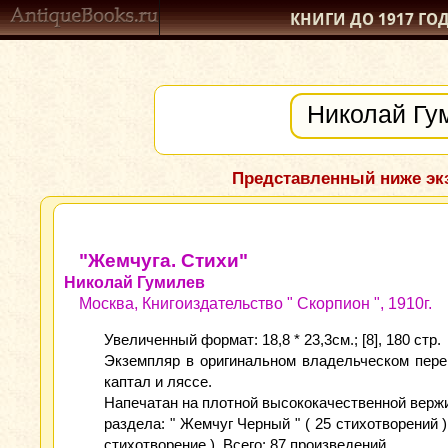
КНИГИ ДО 1917
ГО
Представленный ниже экз
"Жемчуга. Стихи"
Николай Гумилев
Москва, Книгоиздательство " Скорпион ", 1910г.
Увеличенный формат: 18,8 * 23,3см.; [8], 180 стр.
Экземпляр в оригинальном владельческом пере
каптал и ляссе.
Напечатан на плотной высококачественной вержи
раздела: " Жемчуг Черный " ( 25 стихотворений )
стихотворение ). Всего: 87 произведений.