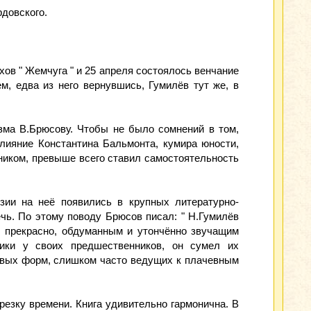
довского.
ов " Жемчуга " и 25 апреля состоялось венчание
, едва из него вернувшись, Гумилёв тут же, в
изма В.Брюсову. Чтобы не было сомнений в том,
влияние Константина Бальмонта, кумира юности,
еником, превыше всего ставил самостоятельность
зии на неё появились в крупных литературно-
ечь. По этому поводу Брюсов писал: " Н.Гумилёв
ы прекрасно, обдуманным и утончённо звучащим
ники у своих предшественников, он сумел их
 новых форм, слишком часто ведущих к плачевным
трезку времени. Книга удивительно гармонична. В