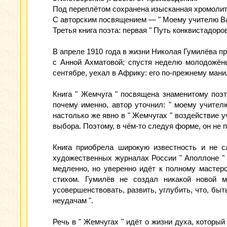
Под переплётом сохранена изысканная хромолит
С авторским посвящением — " Моему учителю В
Третья книга поэта: первая " Путь конквистадоров 
В апреле 1910 года в жизни Николая Гумилёва п
с Анной Ахматовой; спустя неделю молодожёны
сентябре, уехал в Африку: его по-прежнему ман
Книга " Жемчуга " посвящена знаменитому поэт
почему именно, автор уточнил: " моему учител
настолько же явно в " Жемчугах " воздействие 
выбора. Поэтому, в чём-то следуя форме, он не 
Книга приобрела широкую известность и не с
художественных журналах России " Аполлоне " и
медленно, но уверенно идёт к полному мастер
стихом. Гумилёв не создал никакой новой м
усовершенствовать, развить, углубить, что, бы
неудачам ".
Речь в " Жемчугах " идёт о жизни духа, который