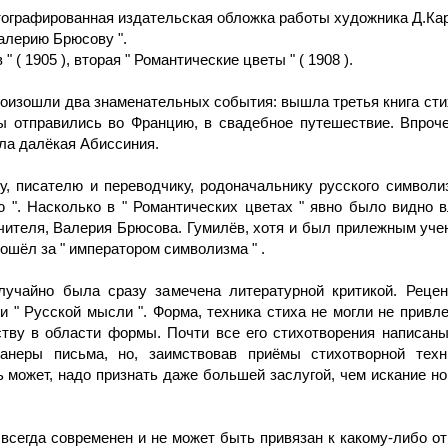
ографированная издательская обложка работы художника Д.Кар
алерию Брюсову ".
" ( 1905 ), вторая " Романтические цветы " ( 1908 ).
роизошли два знаменательных события: вышла третья книга стих
 отправились во Францию, в свадебное путешествие. Впрочем
ила далёкая Абиссиния.
у, писателю и переводчику, родоначальнику русского символ
ю ". Насколько в " Романтических цветах " явно было видно 
учителя, Валерия Брюсова. Гумилёв, хотя и был прилежным уч
пошёл за " императором символизма " .
лучайно была сразу замечена литературной критикой. Рецен
 " Русской мысли ". Форма, техника стиха не могли не привл
ству в области формы. Почти все его стихотворения написан
анеры письма, но, заимствовав приёмы стихотворной тех
ть может, надо признать даже большей заслугой, чем искание
 всегда современен и не может быть привязан к какому-либо о