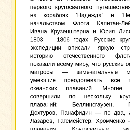
первого кругосветного путешестви
на кораблях `Надежда` и `Не
начальством Флота Капитан-Лей
Ивана Крузенштерна и Юрия Лися
1803 — 1806 годах. Русские круг
экспедиции вписали яркую ст
историю отечественного фло
показали всему миру, что русские 
матросы — замечательные мо
умеющие преодолевать все тр
океанских плаваний. Многие 
совершили по нескольку круг
плаваний: Беллинсгаузен, Го
Дохтуров, Панафидин — по два, а
Лазарев, Гагемейстер, Хромченко
плавания. Кругосветные эксп