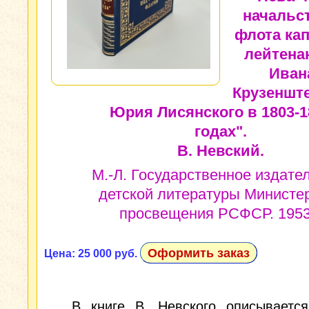
начальс
флота кап
лейтена
Иван
Крузенште
Юрия Лисянского в 1803-1
годах".
В. Невский.
М.-Л. Государственное издате
детской литературы Министе
просвещения РСФСР. 1953 
Оформить заказ
Цена: 25 000 руб.
В книге В. Невского описывается