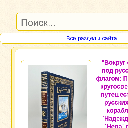
Все разделы сайта
"Вокруг 
под рус
флагом: П
кругосве
путешес
русских
кораб
`Надежд
`Нева` 