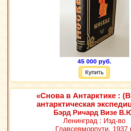
45 000 руб.
Купить
«Снова в Антарктике : (
антарктическая экспеди
Бэрд Ричард Визе В.
Ленинград : Изд-во
Главсевморпути, 1937 г