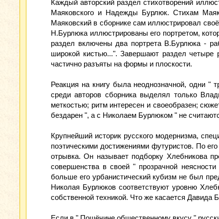
Каждый авторский раздел стихотворений иллюс
Маяковского и Надежды Бурлюк. Стихам Маяко
Маяковский в сборнике сам иллюстрировал своё 
Н.Бурлюка иллюстрированы его портретом, котор
раздел включены два портрета В.Бурлюка - ра
широкой кистью...". Завершают раздел четыре
частично разъяты на формы и плоскости.
Реакция на книгу была неоднозначной, одни " т
среди авторов сборника выделял только Влад
меткостью; ритм интересен и своеобразен; сюжет
бездарен ", а с Николаем Бурлюком " не считают
Крупнейший историк русского модернизма, спец
поэтическими достижениями футуристов. По его
отрывка. Он называет подборку Хлебникова пр
совершенства в своей " прозрачной неясности
больше его урбанистический кубизм не был пред
Николая Бурлюков соответствуют уровню Хлебни
собственной техникой. Что же касается Давида Бу
Если в " Пощёчине общественному вкусу " русск