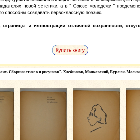
бладателях новой эстетики, а в " Союзе молодёжи " продемонс
 что способны создавать первоклассную поэзию.
, страницы и иллюстрации отличной сохранности, отсутс
Купить книгу
оих. Сборник стихов и рисунков". Хлебников, Маяковский, Бурлюк. Москва,