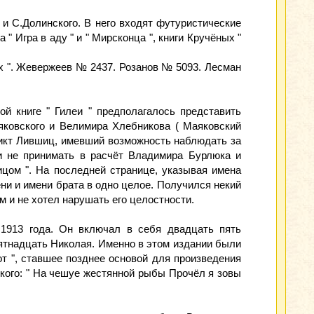
 и С.Долинского. В него входят футуристические
" Игра в аду " и " Мирсконца ", книги Кручёных "
их ". Жевержеев № 2437. Розанов № 5093. Лесман
ой книге " Гилеи " предполагалось представить
аяковского и Велимира Хлебникова ( Маяковский
недикт Лившиц, имевший возможность наблюдать за
ли не принимать в расчёт Владимира Бурлюка и
цом ". На последней странице, указывая имена
ни и имени брата в одно целое. Получился некий
м и не хотел нарушать его целостности.
1913 года. Он включал в себя двадцать пять
пятнадцать Николая. Именно в этом издании были
т ", ставшее позднее основой для произведения
кого: " На чешуе жестянной рыбы Прочёл я зовы