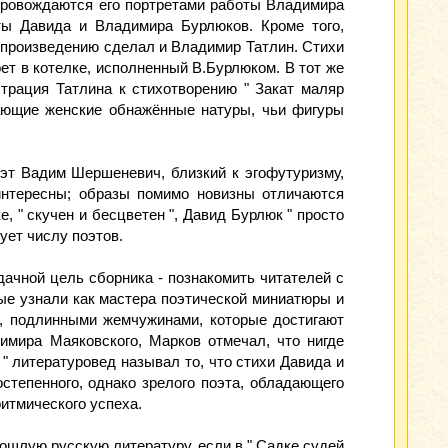
провождаются его портретами работы Владимира
ты Давида и Владимира Бурлюков. Кроме того,
е произведению сделал и Владимир Татлин. Стихи
ет в котелке, исполненный В.Бурлюком. В тот же
трация Татлина к стихотворению " Закат маляр
жающие женские обнажённые натуры, чьи фигуры
Поэт Вадим Шершеневич, близкий к эгофутуризму,
интересны; образы помимо новизны отличаются
, " скучен и бесцветен ", Давид Бурлюк " просто
ует числу поэтов.
ачной цель сборника - познакомить читателей с
ые узнали как мастера поэтической миниатюры и
ё, подлинными жемчужинами, которые достигают
имира Маяковского, Марков отмечал, что нигде
" литературовед называл то, что стихи Давида и
степенного, однако зрелого поэта, обладающего
ритмического успеха.
ошлую русскую литературу, если в " Садке судей