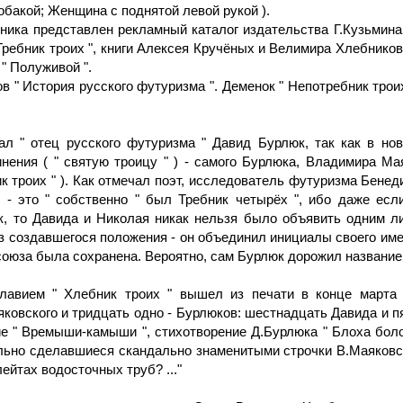
бакой; Женщина с поднятой левой рукой ).
ника представлен рекламный каталог издательства Г.Кузьмина
ребник троих ", книги Алексея Кручёных и Велимира Хлебникова 
 " Полуживой ".
ов " История русского футуризма ". Деменок " Непотребник тро
л " отец русского футуризма " Давид Бурлюк, так как в нов
нения ( " святую троицу " ) - самого Бурлюка, Владимира М
ник троих " ). Как отмечал поэт, исследователь футуризма Бе
 - это " собственно " был Требник четырёх ", ибо даже ес
, то Давида и Николая никак нельзя было объявить одним ли
 создавшегося положения - он объединил инициалы своего име
 союза была сохранена. Вероятно, сам Бурлюк дорожил название
лавием " Хлебник троих " вышел из печати в конце марта 
яковского и тридцать одно - Бурлюков: шестнадцать Давида и 
 " Времыши-камыши ", стихотворение Д.Бурлюка " Блоха боло
льно сделавшиеся скандально знаменитыми строчки В.Маяковс
ейтах водосточных труб? ..."