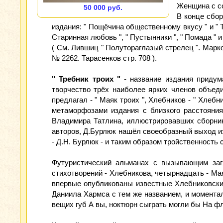
Женщина с со
50 000 руб.
В конце сбор
издания: " Пощёчина общественному вкусу " и " Т
Старинная любовь ", " Пустынники ", " Помада " и
( См. Лившиц " Полутораглазый стрелец ". Марк
№ 2262. Тарасенков стр. 708 ).
" Требник троих "
- название издания придума
творчество трёх наиболее ярких членов объеди
предлагал - " Маяк троих ", Хлебников - " Хлеб
метаморфозами издания с близкого расстояния
Владимира Татлина, иллюстрировавших сборник
авторов, Д.Бурлюк нашёл своеобразный выход из
- Д.Н. Бурлюк - и таким образом тройственность
Футуристический альманах с вызывающим заг
стихотворений - Хлебникова, четырнадцать - Ма
впервые опубликованы известные Хлебниковские
Даниила Хармса с тем же названием, и момента
вещих губ А вы, ноктюрн сыграть могли бы На фл