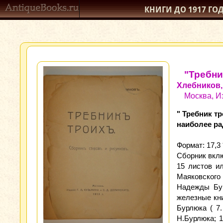
КНИГИ ДО 1917
ГО
"Требни
Хлебников,
Москва, Из
" Требник т
наиболее ра
Формат: 17,3 
Сборник вклю
15 листов и
Маяковского 
Надежды Бур
железные кни
Бурлюка ( 7.
Н.Бурлюка; 