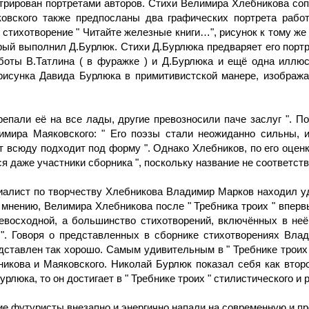
трирован портретами авторов. Стихи Велимира Хлебникова со
вского также предпосланы два графических портрета рабо
стихотворение " Читайте железные книги…", рисунок к тому ж
ый выполнил Д.Бурлюк. Стихи Д.Бурлюка предваряет его портр
боты В.Татлина ( в фуражке ) и Д.Бурлюка и ещё одна иллюс
 рисунка Давида Бурлюка в примитивистской манере, изобра
репали её на все лады, другие превозносили паче заслуг ". 
имира Маяковского: " Его поэзы стали неожиданно сильны, 
 всюду подходит под форму ". Однако Хлебников, по его оценке
ся даже участники сборника ", поскольку название не соответств
иалист по творчеству Хлебникова Владимир Марков находил уд
 мнению, Велимира Хлебникова после " Требника троих " вперв
евосходной, а большинство стихотворений, включённых в не
 ". Говоря о представленных в сборнике стихотворениях Влад
ставлен так хорошо. Самым удивительным в " Требнике троих 
кова и Маяковского. Николай Бурлюк показал себя как второ
рлюка, то он достигает в " Требнике троих " стилистического и 
ие футуристы внезапно и энергично напали на современную и пр