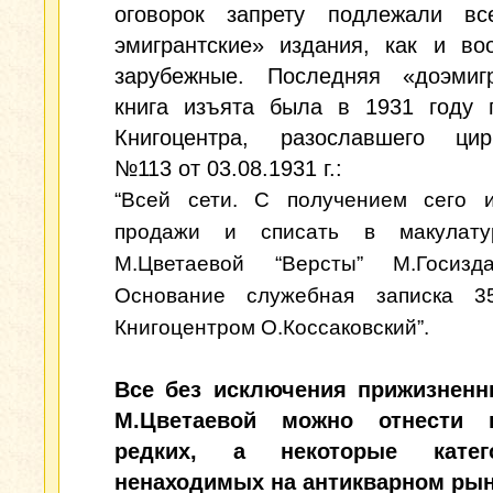
оговорок запрету подлежали вс
эмигрантские» издания, как и во
зарубежные. Последняя «доэмигр
книга изъята была в 1931 году 
Книгоцентра, разославшего цирк
№113 от 03.08.1931 г.:
“Всей сети. С получением сего и
продажи и списать в макулату
М.Цветаевой “Версты” М.Госизд
Основание служебная записка 35
Книгоцентром О.Коссаковский”.
Все без исключения прижизненн
М.Цветаевой можно отнести 
редких, а некоторые катего
ненаходимых на антикварном рын