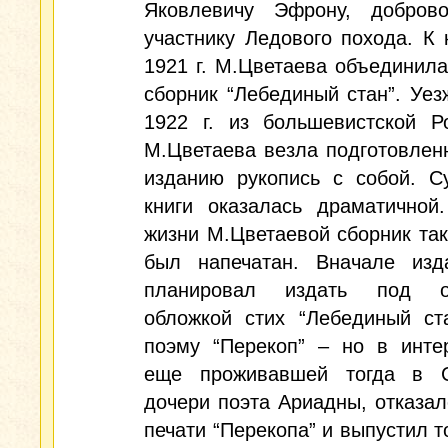
Яковлевичу Эфрону, доброво
участнику Ледового похода. К 
1921 г. М.Цветаева объединила
сборник “Лебединый стан”. Уез
1922 г. из большевистской Р
М.Цветаева везла подготовлен
изданию рукопись с собой. С
книги оказалась драматичной
жизни М.Цветаевой сборник так
был напечатан. Вначале изд
планировал издать под о
обложкой стих “Лебединый ст
поэму “Перекоп” – но в инте
еще проживавшей тогда в 
дочери поэта Ариадны, отказал
печати “Перекопа” и выпустил т