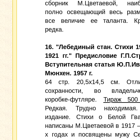
сборник М.Цветаевой, наиб
полно освещающий весь раз
все величие ее таланта. К
редка.
16. "Лебединый стан. Стихи 1
1921 гг." Предисловие Г.П.Ст
Вступительная статья Ю.П.Ив
Мюнхен. 1957 г.
64 стр. 20,5х14,5 см. Отл
сохранности, во владельче
коробке-футляре.
Тираж 500
Редкая. Трудно находимая.
издание. Стихи о Белой Гв
написаны М.Цветаевой в 1917 –
х годах и посвящены мужу С