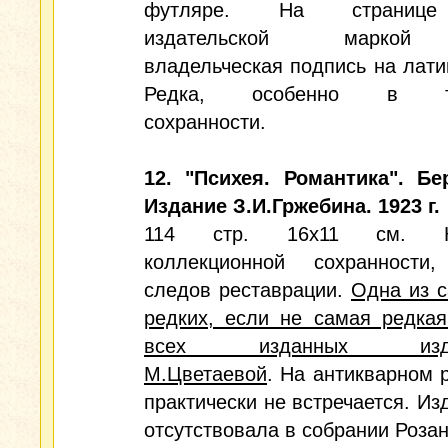
футляре. На страниц
издательской марко
владельческая подпись на лати
Редка, особенно в т
сохранности.
12. "Психея. Романтика". Бе
Издание З.И.Гржебина. 1923 г.
114 стр. 16х11 см. К
коллекционной сохранности
следов реставрации.
Одна из 
редких, если не самая редкая
всех изданных изда
М.Цветаевой
. На антикварном 
практически не встречается. Из
отсутствовала в собрании Розан