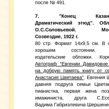
после № 491.
7. "Конец Казано
Драматический этюд". Обл
О.С.Соловьевой. Мос
Созвездие, 1922 г.
80 стр. Формат 14х9,5 см. В 
хорошем состоянии. 
издательские обложки. Кор
Автограф “Евгении Давидовн
на добрую память книгу от с
Анастасия Цветаева”
. Евгения 
давняя подруга семьи Цвета
пианистка, первая жена по
имажиниста, друга С.Есе
Вадима Габриэлевича Шершене