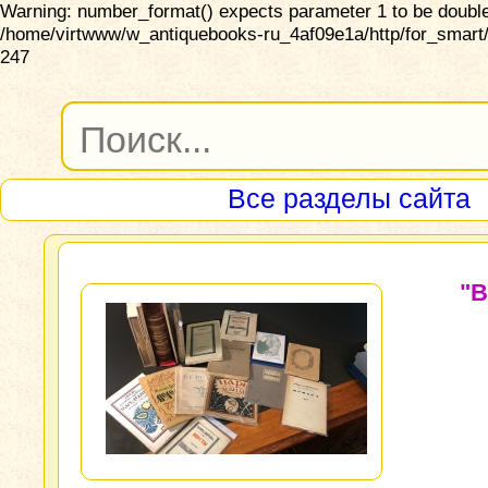
Warning: number_format() expects parameter 1 to be double,
/home/virtwww/w_antiquebooks-ru_4af09e1a/http/for_smart/
247
Все разделы сайта
"В