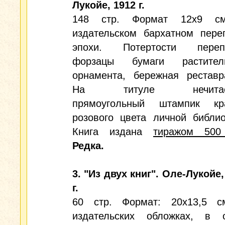
Лукойе, 1912 г.
148 стр. Формат 12х9 с
издательском бархатном пере
эпохи. Потертости перепл
форзацы бумаги раститель
орнамента, бережная реставр
На титуле нечитае
прямоугольный штампик кра
розового цвета личной библио
Книга издана
тиражом 500
Редка.
3. "Из двух книг". Оле-Лукойе,
г.
60 стр. Формат: 20х13,5 с
издательских обложках, в 