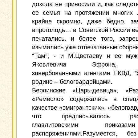
дохода не приносили и, как следств
ее семья на протяжении многих 
крайне скромно, даже бедно, за
впроголодь… в Советской России ее
печатались, и более того, запре
изымались уже отпечатанные сборни
“Там”, - и М.Цветаеву и ее муж
Яковлевича Эфрона, с
завербованными агентами НКВД, “
родине – белогвардейцами.
Берлинские «Царь-девица», «Ра
«Ремесло» содержались в спец
качестве «эмигрантских», «белогвар
что предписывалось разл
главлитовскими прика
распоряжениями.Разумеется, бе