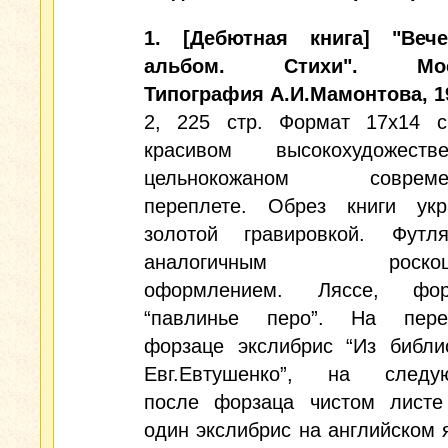
1. [Дебютная книга] "Вече
альбом. Стихи". Мос
Типография А.И.Мамонтова, 19
2, 225 стр. Формат 17х14 
красивом высокохудожестве
цельнокожаном совреме
переплете. Обрез книги ук
золотой гравировкой. Футл
аналогичным роскош
оформлением. Ляссе, фор
“павлинье перо”. На пере
форзаце экслибрис “Из библи
Евг.Евтушенко”, на следу
после форзаца чистом лист
один экслибрис на английском 