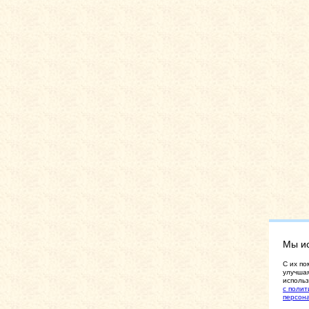
Мы и
C их по
улучшая
использ
с полит
персон