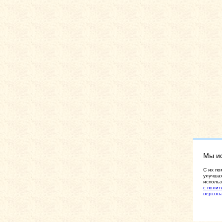
Мы и
C их по
улучшая
использ
с полит
персон