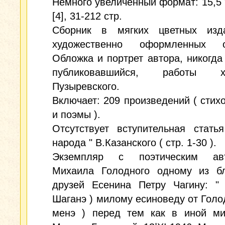
Немного увеличенный формат: 15,5 *
[4], 31-212 стр.
Сборник в мягких цветных изда
художественно оформленных о
Обложка и портрет автора, никогда
публиковавшийся, работы ху
Пузыревского.
Включает: 209 произведений ( стих
и поэмы ).
Отсутствует вступительная стать
народа " В.Казанского ( стр. 1-30 ).
Экземпляр с поэтическим авт
Михаила Голодного одному из б
друзей Есенина Петру Чагину: " 
Шаганэ ) милому есиноведу от Голод
менэ ) перед тем как в иной м