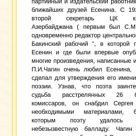
партийный и издательский работник
ближайших друзей Есенина. С 192
второй секретарь ЦК ком
Азербайджана ( первым был С.М.
одновременно редактор центральной
Бакинский рабочий ", в которой 
Есенин и где были впервые опуб
многие произведения, написанные и
П.И.Чагин очень любил Есенина, 
сделал для утверждения его имен
поэзии. Узнав, что поэта заинте
судьба расстрелянных 26 ба
комиссаров, он снабдил Сергея
необходимыми материалами, б
которым поэту удалось н
небезызвестную балладу. Чагин