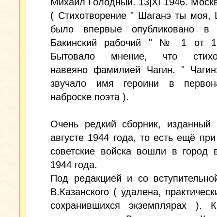
Михаил Голодный. 13|XI 1946. Москв
( Стихотворение " Шаганэ ты моя, Ш
было впервые опубликовано в 
Бакинский рабочий " № 1 от 1.0
Бытовало мнение, что стихот
навеяно фамилией Чагин. " Чагин
звучало имя героини в первон
наброске поэта ).
Очень редкий сборник, изданный 
августе 1944 года, то есть ещё при
советские войска вошли в город 
1944 года.
Под редакцией и со вступительно
В.Казанского ( удалена, практическ
сохранившихся экземплярах ). Ка