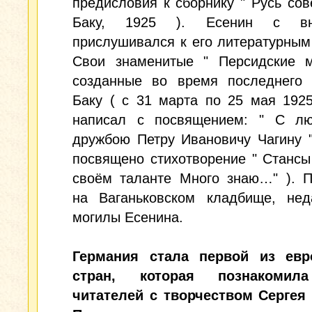
предисловия к сборнику " Русь сове
Баку, 1925 ). Есенин с вн
прислушивался к его литературным
Свои знаменитые " Персидские м
созданные во время последнего 
Баку ( с 31 марта по 25 мая 1925г
написал с посвящением: " С л
дружбою Петру Ивановичу Чагину 
посвящено стихотворение " Стансы 
своём таланте Много знаю…" ). П
на Ваганьковском кладбище, нед
могилы Есенина.
Германия стала первой из евр
стран, которая познакомил
читателей с творчеством Сергея 