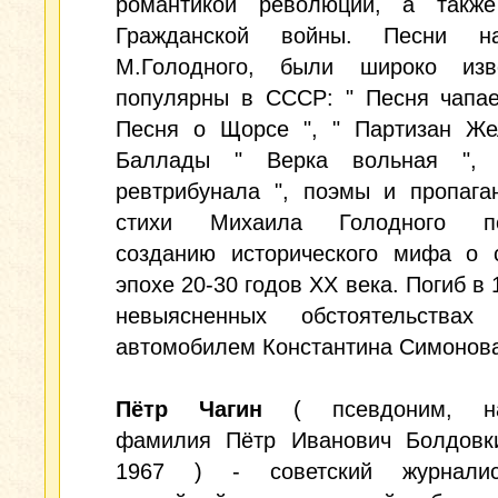
романтикой революции, а также
Гражданской войны. Песни н
М.Голодного, были широко из
популярны в СССР: " Песня чапае
Песня о Щорсе ", " Партизан Жел
Баллады " Верка вольная ", 
ревтрибунала ", поэмы и пропага
стихи Михаила Голодного по
созданию исторического мифа о с
эпохе 20-30 годов XX века. Погиб в 
невыясненных обстоятельства
автомобилем Константина Симонова
Пётр Чагин
( псевдоним, на
фамилия Пётр Иванович Болдовки
1967 ) - советский журналис