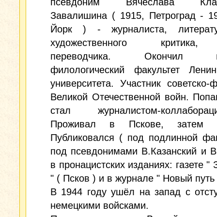
псевдоним Вячеслава Клав
Завалишина ( 1915, Петроград - 1
Йорк ) - журналиста, литерат
художественного критика,
переводчика. Окончил ис
филологический факультет Ленинг
университета. Участник советско-
Великой Отечественной войн. Попа
стал журналистом-коллабораци
Проживал в Пскове, затем 
Публиковался ( под подлинной фа
под псевдонимами В.Казанский и В
в пронацистских изданиях: газете " 
" ( Псков ) и в журнале " Новый путь "
В 1944 году ушёл на запад с отс
немецкими войсками.