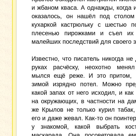
и жбаном кваса. А однажды, когда и
оказалось, он нашёл под столом
кухаркой кастрюльку с шестью п
плесенью пирожками и съел их
малейших последствий для своего з
Известно, что писатель никогда не
руках расчёску, неохотно менял
мылся ещё реже. И это притом, 
зимой изрядно потел. Можно пред
какой запах от него исходил, и как
на окружающих, в частности на да
же Крылов не только курил табак
его и даже жевал. Как-то он поинте
у знакомой, какой выбрать ко
маскарада. Она посоветовала ем