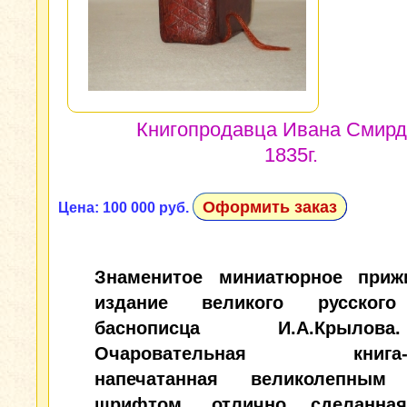
Книгопродавца Ивана Смирд
1835г.
Оформить заказ
Цена: 100 000 руб.
Знаменитое миниатюрное приж
издание великого русского
баснописца И.А.Крыл
Очаровательная книга-иг
напечатанная великолепным
шрифтом, отлично сделанная