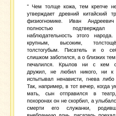
" Чем толще кожа, тем крепче не
утверждает древний китайский тр
физиогномике. Иван Андрееви
полностью подтверждал
наблюдательность этого народа
крупным, высоким, толсто
толстогубым. Писатель и о се
слишком заботился, а о близких тем
печалился. Крылов ни с кем 
дружил, не любил никого, ни к
испытывал ненависти, гнева либо
Так, например, в тот вечер, когда у
мать, сын отправился в теат
похоронах он не скорбил, а улыбалс
смерти его служанки, родив
внебрачную дочь, писатель поехал