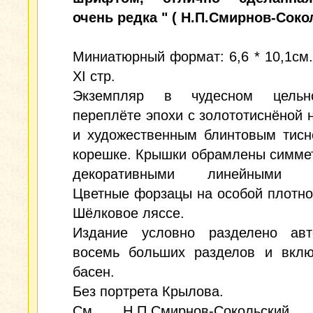
очень редка " ( Н.П.Смирнов-Сокол
Миниатюрный формат: 6,6 * 10,1см.; 
XI стр.
Экземпляр в чудесном цельно
переплёте эпохи с золототиснёной 
и художественным блинтовым тисн
корешке. Крышки обрамлены симме
декоративными линейными р
Цветные форзацы на особой плотно
Шёлковое ляссе.
Издание условно разделено ав
восемь больших разделов и вклю
басен.
Без портрета Крылова.
См. Н.П.Смирнов-Сокольски