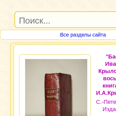
Все разделы сайта
"Ба
Ива
Крыло
вос
книг
И.А.Кр
С.-Пете
Изда