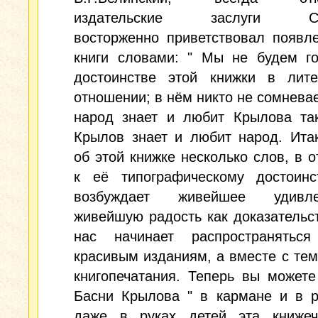
издательские заслуги См
восторженно приветствовал появл
книги словами: " Мы не будем го
достоинстве этой книжки в лите
отношении; в нём никто не сомневает
народ знает и любит Крылова так
Крылов знает и любит народ. Ита
об этой книжке несколько слов, в 
к её типографическому достоинс
возбуждает живейшее удив
живейшую радость как доказательст
нас начинает распространятьс
красивым изданиям, а вместе с тем
книгопечатания. Теперь вы можете
Басни Крылова " в кармане и в р
даже в руках детей эта книжеч