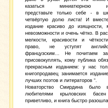
казаться миниатюрною иг
представьте только себе - в ше
четвёртую долю листа! И вмест
издание красиво до изящности, 
невозможности и очень чётко. В ра
мелкости, красивости и чёткости
право, не уступят англи
французским… Не почитаем за
присовокуплять, кому публика обя
прекрасным изданием: у нас тол
книгопродавец занимается издани
лучших поэтов и литераторов ".
Новаторство Смирдина было в
любителями крыловских басен
приветливо, и книга быстро разошла