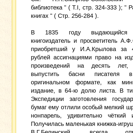
библиотека " ( Т.I, стр. 324-333 ); " 
книгах " ( Стр. 256-284 ).
В 1835 году выдающийся 
книгоиздатель и просветитель А.Ф
приобретший у И.А.Крылова за 
рублей ассигнациями право на из
произведений на десять лет,
выпустить басни писателя 
оригинальном формате, как мин
издание, в 64-ю долю листа. В т
Экспедиции заготовления государ
бумаг ему отлили особый мелкий ш
нонпарель, удивительно чёткий 
Получилась маленькая книжка-игруш
В.Г.Белинский, всегда отм