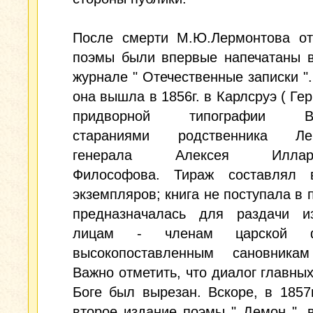
После смерти М.Ю.Лермонтова от
поэмы были впервые напечатаны в
журнале " Отечественные записки "
она вышла в 1856г. в Карлсруэ ( Гер
придворной типографии В.Г
стараниями родственника Лер
генерала Алексея Иллари
Философова. Тираж составлял 
экземпляров; книга не поступала в 
предназначалась для раздачи и
лицам - членам царской ф
высокопоставленным сановник
Важно отметить, что диалог главных
Боге был вырезан. Вскоре, в 1857
второе издание поэмы " Демон ", 