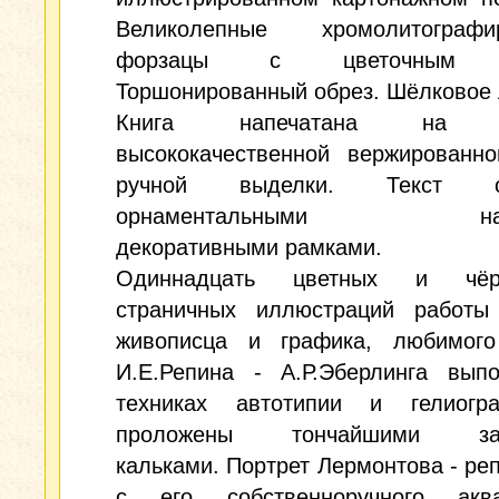
Великолепные хромолитографи
форзацы с цветочным у
Торшонированный обрез. Шёлковое 
Книга напечатана на п
высококачественной вержированно
ручной выделки. Текст о
орнаментальными наб
декоративными рамками.
Одиннадцать цветных и чёрн
страничных иллюстраций работы 
живописца и графика, любимого
И.Е.Репина - А.Р.Эберлинга вып
техниках автотипии и гелиог
проложены тончайшими за
кальками. Портрет Лермонтова - ре
с его собственноручного аква