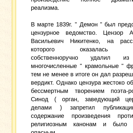
реализма.
В марте 1839г. " Демон " был пред
цензурное ведомство. Цензор А
Васильевич Никитенко, на расс
которого оказалась рук
собственноручно удалил из
многочисленные " крамольные " ф
тем не менее в итоге он дал разре
вердикт. Однако цензура жестоко о
бессмертным творением поэта-ро
Синод ( орган, заведующий це
делами ) запретил публикаци
содержание произведения проти
религиозным канонам и было 
опасным.