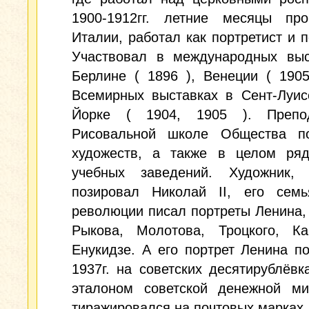
1900-1912гг. летние месяцы пр
Италии, работал как портретист и п
Участвовал в международных выс
Берлине ( 1896 ), Венеции ( 1905
Всемирных выставках в Сент-Луис
Йорке ( 1904, 1905 ). Препо
Рисовальной школе Общества п
художеств, а также в целом ряд
учебных заведений. Художник, 
позировал Николай II, его семь
революции писал портреты Ленина,
Рыкова, Молотова, Троцкого, Каг
Енукидзе. А его портрет Ленина п
1937г. на советских десятирублёвк
эталоном советской денежной ми
тиражировался на почтовых марках.