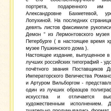
портрета, подаренного им 
Александровне Бахметевой, ур
Лопухиной. На последних страница
девять листов факсимиле рукопис
Демон " из Лермонтовского музея
Петербурге ( в настоящее время х
музее Пушкинского дома ).
Настоящее издание, выпущенное в
лучших российских типографий - уд
почётного звания Поставщиков Д
Императорского Величества Роман
и Артуром Вильборгом - представл
один из лучших образцов полигра
искусства и отличается выс
художественным исполнением. 
тщательно продумывались формат,