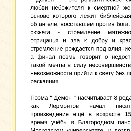
любви небожителя к смертной же
основе которого лежит библейска
об ангеле, восставшем против бога.
сюжета - стремление мятежно
отрицанья и зла к добру и крас
стремление рождается под влияни
а финал поэмы говорит о недост
такой мечты в силу несовершенст
невозможности прийти к свету без п
раскаяния.
Поэма " Демон " насчитывает 8 реда
как Лермонтов начал писа
произведение ещё в возрасте 15
время учёбы в Благородном панс
Московском университете, и возв