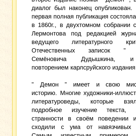
диалог был наконец опубликован.
первая полная публикация состояла
в 1860г., в двухтомном собрании 
Лермонтова под редакцией журн
ведущего литературного кр
Отечественных записок " 
Семёновича Дудышкина, 
повторением карлсруйского издания 
" Демон " имеет и свою мист
историю. Многие художники-иллюс
литературоведы, которые взя
подробное изучение текста, 
странности в своём поведении 
сходили с ума от навязчивых 
Самым известным примером я