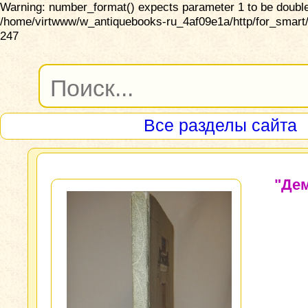
Warning: number_format() expects parameter 1 to be double,
/home/virtwww/w_antiquebooks-ru_4af09e1a/http/for_smart/
247
Все разделы сайта
"Дем