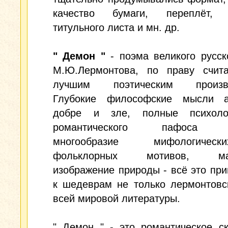
качество бумаги, переплёт, 
титульного листа и мн. др.
" Демон "
- поэма великого русск
М.Ю.Лермонтова, по праву счита
лучшим поэтическим произве
Глубокие философские мысли 
добре и зле, полные психоло
романтического пафоса д
многообразие мифологиче
фольклорных мотивов, мас
изображение природы - всё это пр
к шедеврам не только лермонтовс
всей мировой литературы.
" Демон " - это романтическое с