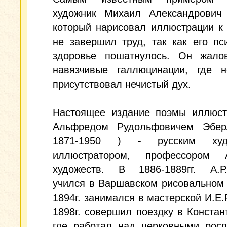
художник Михаил Александрович 
который нарисовал иллюстрации к 
не завершил труд, так как его пс
здоровье пошатнулось. Он жало
навязчивые галлюцинации, где н
присутствовал нечистый дух.
Настоящее издание поэмы иллюст
Альфредом Рудольфовичем Эбер
1871-1950 ) - русским худо
иллюстратором, профессором 
художеств. В 1886-1889гг. А.Р.
учился в Варшавском рисовальном 
1894г. занимался в мастерской И.Е.
1898г. совершил поездку в Констан
где работал над церковными росп