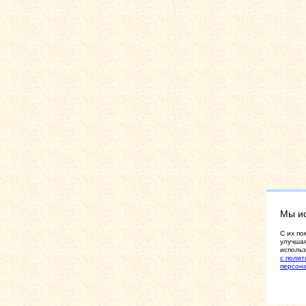
Мы и
C их по
улучшая
использ
с полит
персон