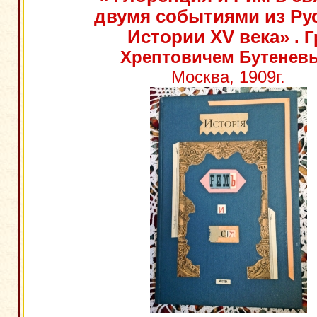
двумя событиями из Ру
Истории XV века»
. Г
Хрептовичем Бутенев
Москва, 1909г.