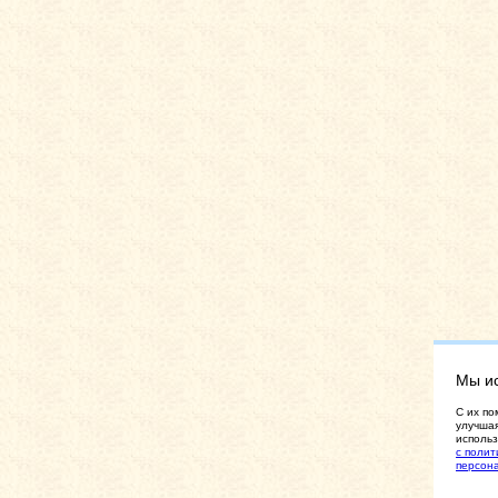
Мы и
C их по
улучшая
использ
с полит
персон