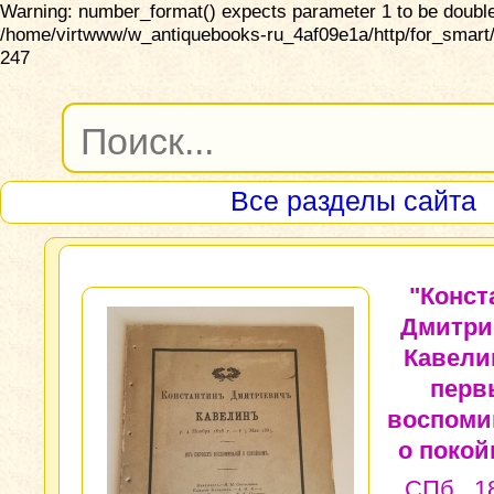
Warning: number_format() expects parameter 1 to be double,
/home/virtwww/w_antiquebooks-ru_4af09e1a/http/for_smart/
247
Все разделы сайта
"Конст
Дмитри
Кавели
перв
воспоми
о покой
СПб., 18