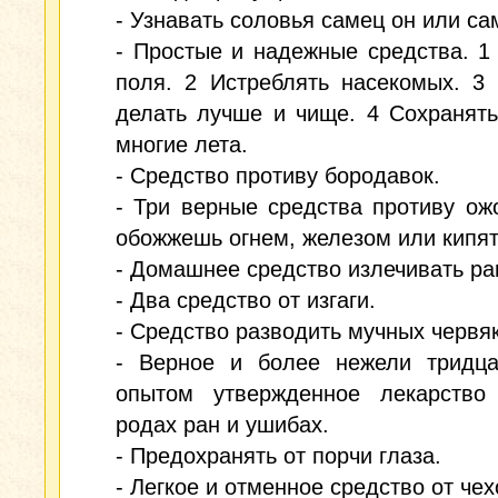
- Узнавать соловья самец он или са
- Простые и надежные средства. 1
поля. 2 Истреблять насекомых. 3
делать лучше и чище. 4 Сохранят
многие лета.
- Средство противу бородавок.
- Три верные средства противу ожо
обожжешь огнем, железом или кипят
- Домашнее средство излечивать ра
- Два средство от изгаги.
- Средство разводить мучных червя
- Верное и более нежели тридца
опытом утвержденное лекарство
родах ран и ушибах.
- Предохранять от порчи глаза.
- Легкое и отменное средство от чех