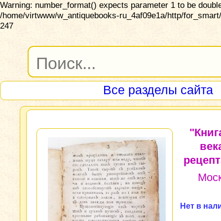
Warning: number_format() expects parameter 1 to be double,
/home/virtwww/w_antiquebooks-ru_4af09e1a/http/for_smart/
247
Все разделы сайта
"Книга
век
рецепт
Мос
Нет в нал