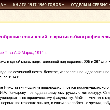
ДА
КНИГИ
1917-1960
ГОДОВ
ОТДЕЛЫ
И СЕРВИС
собрание сочинений, с критико-биографически
е Т-ва А.Ф.Маркс, 1914 г.
тома в одной книге, подготовленной под переплет. 285 и 367 стр.
здание сочинений поэта. Девятое, исправленное и дополненно
" за 1914 г.
н Николаевич - один из выдающихся поэтов послепушкинского 
.А. Гончарову преподававшему ему русскую литературу. Стихи
университет по юридическому факультету, Майков мечтал о ка
о первых поэтических опытах, в связи со слабостью зрения, поб