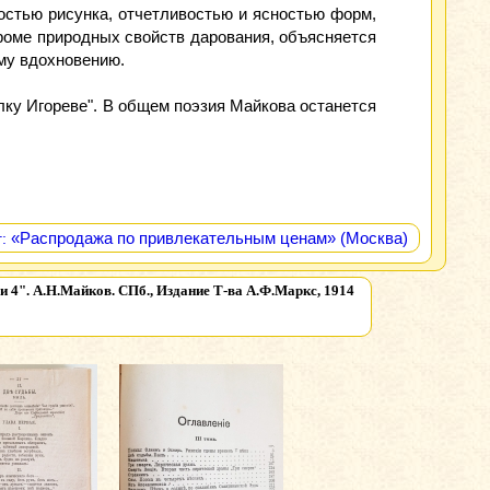
стью рисунка, отчетливостью и ясностью форм,
кроме природных свойств дарования, объясняется
ому вдохновению.
лку Игореве". В общем поэзия Майкова останется
«Распродажа по привлекательным ценам» (Москва)
:
и 4". А.Н.Майков. СПб., Издание Т-ва А.Ф.Маркс, 1914