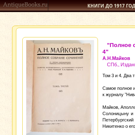
КНИГИ ДО 1917
ГО
"Полное 
4"
А.Н.Майков
СПб., Издани
Том 3 и 4. Два 
Самое полное и
к журналу "Нива
Майков, Аполло
Солоницыну и И
Петербургский 
Никитенко о ег