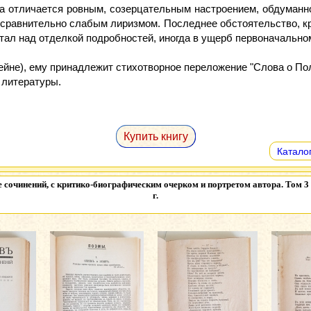
а отличается ровным, созерцательным настроением, обдуманно
и сравнительно слабым лиризмом. Последнее обстоятельство, 
отал над отделкой подробностей, иногда в ущерб первоначальн
Гейне), ему принадлежит стихотворное переложение "Слова о По
 литературы.
Купить книгу
Каталог
 сочинений, с критико-биографическим очерком и портретом автора. Том 3 
г.