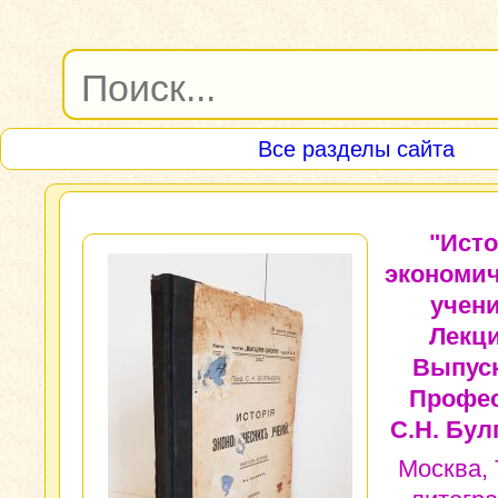
Все разделы сайта
"Ист
экономи
учени
Лекци
Выпуск
Профе
С.Н. Бул
Москва, 