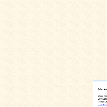
Мы и
C их по
улучшая
использ
с полит