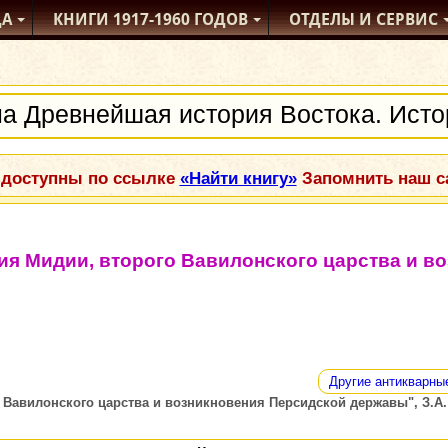
ДА
КНИГИ
1917-1960
ГОДОВ
ОТДЕЛЫ
И СЕРВИС
 доступны по ссылке
«Найти книгу»
Запомнить наш са
ия Мидии, второго Вавилонского царства и в
Другие антикварны
авилонского царства и возникновения Персидской державы", З.А. Ра