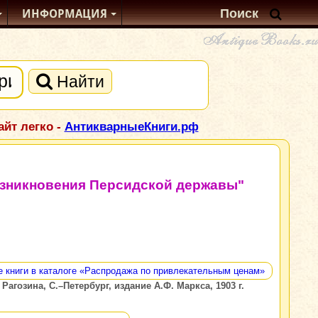
ИНФОРМАЦИЯ
Найти
йт легко -
АнтикварныеКниги.рф
озникновения Персидской державы"
е книги в каталоге «Распродажа по привлекательным ценам»
гозина, С.–Петербург, издание А.Ф. Маркса, 1903 г.