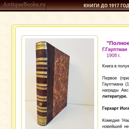
КНИГИ ДО 1917
ГО
"Полное
Г.Гауптман
1908 г.
Книга в полу
Первое (при
Гауптмана (
награды Авс
литературе.
Герхарт Иог
Комедия 'На
новейшей не