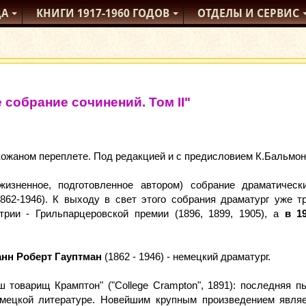
ДА
КНИГИ
1917-1960
ГОДОВ
ОТДЕЛЫ
И СЕРВИС
 собрание сочинений. Том II"
кожаном переплете. Под редакцией и с предисловием К.Бальмонт
жизненное, подготовленное автором) собрание драматическ
1862-1946). К выходу в свет этого собрания драматург уже
трии - Грильпарцеровской премии (1896, 1899, 1905), а
в 1
анн Роберт Гауптман
(1862 - 1946) - немецкий драматург.
ш товарищ Крамптон" ("College Crampton", 1891): последняя 
мецкой литературе. Новейшим крупным произведением являет