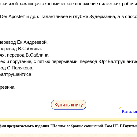
рски изображающая экономическое положение силезских рабочи
Der Apostel" и др.). Талантливее и глубже Зудерманна, а в спо
 перевод Ек.Андреевой.
 перевод В.Саблина.
ях, перевод В.Саблина.
мех и поругание, с пятью перерывами, перевод Юрг.Балтрушайти
вод С.Полякова.
.Балтрушайтиса
уревича.
Купить книгу
Каталог
ии предлагаемого издания
"Полное собрание сочинений. Том II". Г.Гауптма