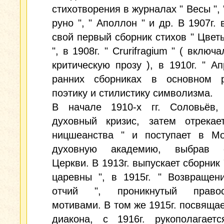
стихотворения в журналах " Весы ", 
руно ", " Аполлон " и др. В 1907г. 
свой первый сборник стихов " Цвет
", в 1908г. " Crurifragium " ( включ
критическую прозу ), в 1910г. " Ап
ранних сборниках в основном р
поэтику и стилистику символизма.
В начале 1910-х гг. Соловьёв,
духовный кризис, затем отрекае
ницшеанства " и поступает в Мо
духовную академию, выбрав с
Церкви. В 1913г. выпускает сборник 
царевны ", в 1915г. " Возвращен
отчий ", проникнутый правос
мотивами. В том же 1915г. посвящае
диакона, с 1916г. рукополагает