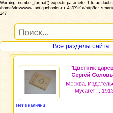
Warning: number_format() expects parameter 1 to be double,
/home/virtwww/w_antiquebooks-ru_4af09e1a/http/for_smart/
247
Все разделы сайта
"Цветник царе
Сергей Соловь
Москва, Издательс
Мусагет ", 1913
Нет в наличии