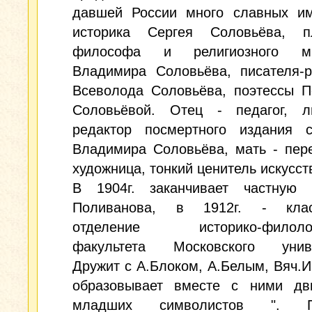
давшей России много славных им
историка Сергея Соловьёва, п
философа и религиозного мы
Владимира Соловьёва, писателя-р
Всеволода Соловьёва, поэтессы П
Соловьёвой. Отец - педагог, ли
редактор посмертного издания с
Владимира Соловьёва, мать - пер
художница, тонкий ценитель искусст
В 1904г. заканчивает частную 
Поливанова, в 1912г. - клас
отделение историко-филологи
факультета Московского униве
Дружит с А.Блоком, А.Белым, Вяч.
образовывает вместе с ними дв
младших символистов ". Пу