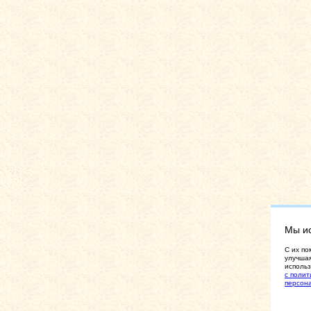
Мы и
C их по
улучшая
использ
с полит
персон