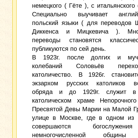
немецкого ( Гёте ), с итальянского 
Специально выучивает англи
польский языки ( для переводов 
Диккенса и Мицкевича ). Мно
переводы становятся классич
публикуются по сей день.
В 1923г. после долгих и муч
колебаний Соловьёв пере
католичество. В 1926г. становит
экзархом русских католиков во
обряда и до 1929г. служит в
католическом храме Непорочного
Пресвятой Девы Марии на Малой Г
улице в Москве, где в одном из 
совершаются богослужен
немногочисленной общины 