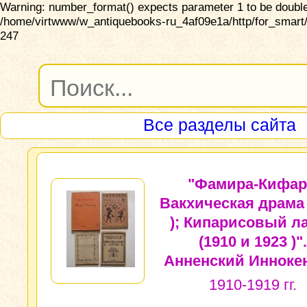
Warning: number_format() expects parameter 1 to be double,
/home/virtwww/w_antiquebooks-ru_4af09e1a/http/for_smart/
247
Все разделы сайта
"Фамира-Кифар
Вакхическая драма 
); Кипарисовый л
(1910 и 1923 )".
Анненский Инноке
1910-1919 гг.