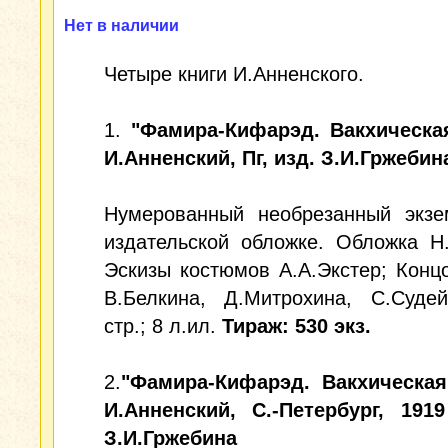
Нет в наличии
Четыре книги И.Анненского.
1.
"Фамира-Кифарэд. Вакхическа
И.Анненский, Пг, изд. З.И.Гржебина
Нумерованный необрезанный экзе
издательской обложке. Обложка Н
Эскизы костюмов А.А.Экстер; Концо
В.Белкина, Д.Митрохина, С.Судей
стр.; 8 л.ил.
Тираж: 530 экз.
2.
"Фамира-Кифарэд. Вакхическая
И.Анненский, С.-Петербург, 1919
З.И.Гржебина