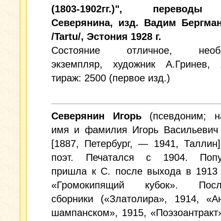
(1803-1902гг.)", переводы
Северянина, изд. Вадим Бергма
/Tartu/, Эстония 1928 г.
Состояние отличное, необр
экземпляр, художник А.Гринев, 
тираж: 2500 (первое изд.)
Северянин Игорь
(псевдоним; н
имя и фамилия Игорь Васильевич 
[1887, Петербург, — 1941, Таллин]
поэт. Печатался с 1904. Попу
пришла к С. после выхода в 1913
«Громокипящий кубок». Посл
сборники («Златолира», 1914, «А
шампанском», 1915, «Поэзоантракт»