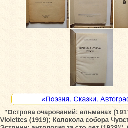
«Поэзия. Сказки. Автогр
"Острова очарований: альманах (191
Violettes (1919); Колокола собора Чувс
Эстонии: антология за сто лет (1928)"