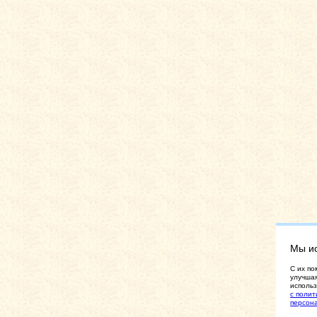
Мы и
C их по
улучшая
использ
с полит
персон