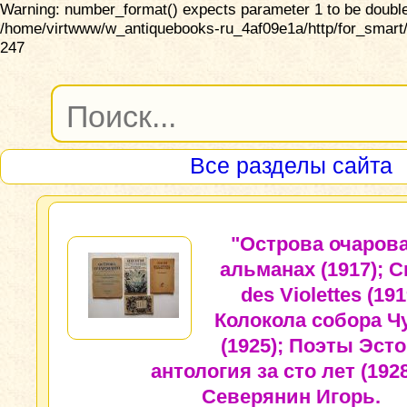
Warning: number_format() expects parameter 1 to be double,
/home/virtwww/w_antiquebooks-ru_4af09e1a/http/for_smart/
247
Все разделы сайта
"Острова очаров
альманах (1917); 
des Violettes (191
Колокола собора Ч
(1925); Поэты Эст
антология за сто лет (1928
Северянин Игорь.