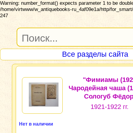
Warning: number_format() expects parameter 1 to be double,
/home/virtwww/w_antiquebooks-ru_4af09e1a/http/for_smart/
247
Все разделы сайта
"Фимиамы (192
Чародейная чаша (1
Сологуб Фёдор
1921-1922 гг.
Нет в наличии