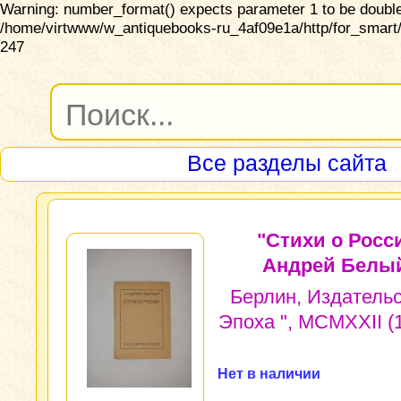
Warning: number_format() expects parameter 1 to be double,
/home/virtwww/w_antiquebooks-ru_4af09e1a/http/for_smart/
247
Все разделы сайта
"Стихи о Росс
Андрей Белы
Берлин, Издательс
Эпоха ", MCMXXII (1
Нет в наличии