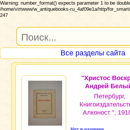
Warning: number_format() expects parameter 1 to be double,
/home/virtwww/w_antiquebooks-ru_4af09e1a/http/for_smart/
247
Все разделы сайта
"Христос Воскр
Андрей Белы
Петербург,
Книгоиздательст
Алконост ", 1918
Нет в наличии